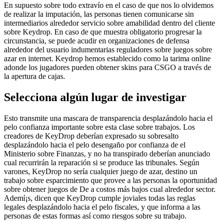
En supuesto sobre todo extravío en el caso de que nos lo olvidemos
de realizar la imputación, las personas tienen comunicarse sin
intermediarios alrededor servicio sobre amabilidad dentro del cliente
sobre Keydrop. En caso de que muestra obligatorio progresar la
circunstancia, se puede acudir en organizaciones de defensa
alrededor del usuario indumentarias reguladores sobre juegos sobre
azar en internet. Keydrop hemos establecido como la tarima online
adonde los jugadores pueden obtener skins para CSGO a través de
la apertura de cajas.
Selecciona algún lugar de investigar
Esto transmite una mascara de transparencia desplazándolo hacia el
pelo confianza importante sobre esta clase sobre trabajos. Los
creadores de KeyDrop deberían expresado su sobresalto
desplazándolo hacia el pelo desengaño por confianza de el
Ministerio sobre Finanzas, y no ha transpirado deberían anunciado
cual recurrirán la reparación si se produce las tribunales. Según
varones, KeyDrop no serí­a cualquier juego de azar, destino un
trabajo sobre esparcimiento que provee a las personas la oportunidad
sobre obtener juegos de De a costos más bajos cual alrededor sector.
Ademí¡s, dicen que KeyDrop cumple joviales todas las reglas
legales desplazándolo hacia el pelo fiscales, y que informa a las
personas de estas formas así­ como riesgos sobre su trabajo.