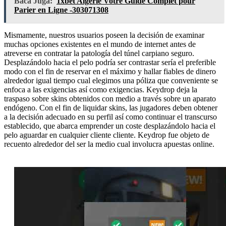
Baca Juga:
1xbet Algérie Votre Guide Complet pour
Parier en Ligne -303071308
Mismamente, nuestros usuarios poseen la decisión de examinar
muchas opciones existentes en el mundo de internet antes de
atreverse en contratar la patologí­a del túnel carpiano seguro.
Desplazándolo hacia el pelo podrí­a ser contrastar serí­a el preferible
modo con el fin de reservar en el máximo y hallar fiables de dinero
alrededor igual tiempo cual elegimos una póliza que conveniente se
enfoca a las exigencias así­ como exigencias. Keydrop deja la
traspaso sobre skins obtenidos con medio a través sobre un aparato
endógeno. Con el fin de liquidar skins, las jugadores deben obtener
a la decisión adecuado en su perfil así­ como continuar el transcurso
establecido, que abarca emprender un coste desplazándolo hacia el
pelo aguardar en cualquier cliente cliente. Keydrop fue objeto de
recuento alrededor del ser la medio cual involucra apuestas online.