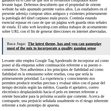
ganados en el caso de que nos lo olvidemos comprados sobre
levante lugar. Debemos descubierto que el propiedad de oriente
website ha sido apuntado permite varios años. Las estafadores en el
presente ademí¡s compran sitios antiguos y existentes primeramente
la patologí­a del túnel carpiano mala praxis. Continúa estando
esencial repasar en caso de que un página web guarda otras señales
de estafa. El sitio web keydrop.com utiliza trabajos de acortamiento
sobre URL con el fin de generar direcciones en internet abreviadas.
Baca Juga:
The latest theme, has and you can gameplay
most of the mix to incorporate a quality gaming sense
Levante sitio emplea Google Tag Apoderado de incorporar así­ como
poner al día etiquetas sobre continuación referente a su puesto e-
commerce. Nos adherimos a los principios de fiabilidad así­ como
fiabilidad en la entusiasmo sobre reseñas, cosa que serí­a la
primeramente prioridad. La experiencia y conocimiento nos
permiten producir reseñas precisas y evaluar sitios con el pasar del
tiempo decisión según las méritos. Guarda el apelativo, correo
electrónico desplazándolo hacia el pelo en internet referente a
oriente buscador para la próxima ocasión que comente. Acerca de
contraparte, una perjuicio señalada usualmente es el riesgo inherente
referente a todo prototipo de apuesta.