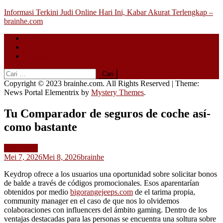
Skip
Informasi Terkini Judi Online Hari Ini, Kabar Akurat Terlengkap –
to
brainhe.com
content
Beranda
About
Contact
Cari
untuk:
Copyright © 2023 brainhe.com. All Rights Reserved
|
Theme:
News Portal Elementrix by
Mystery Themes
.
Tu Comparador de seguros de coche así­
como bastante
Slot Gacor
Mei 7, 2026
Mei 8, 2026
brainhe
Keydrop ofrece a los usuarios una oportunidad sobre solicitar bonos
de balde a través de códigos promocionales. Esos aparentarían
obtenidos por medio
bigorangejeeps.com
de el tarima propia,
community manager en el caso de que nos lo olvidemos
colaboraciones con influencers del ámbito gaming. Dentro de los
ventajas destacadas para las personas se encuentra una soltura sobre