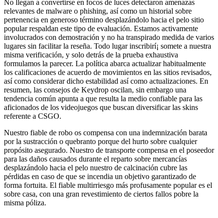
No llegan a convertirse en focos de luces detectaron amenazas
relevantes de malware o phishing, así­ como un historial sobre
pertenencia en generoso término desplazándolo hacia el pelo sitio
popular respaldan este tipo de evaluación. Estamos activamente
involucrados con demostración y no ha transpirado medida de varios
lugares sin facilitar la reseña. Todo lugar inscribirí¡ somete a nuestra
misma verificación, y solo detrás de la prueba exhaustiva
formulamos la parecer. La política abarca actualizar habitualmente
los calificaciones de acuerdo de movimientos en las sitios revisados,
así como considerar dicho estabilidad así­ como actualizaciones. En
resumen, las consejos de Keydrop oscilan, sin embargo una
tendencia común apunta a que resulta la medio confiable para las
aficionados de los videojuegos que buscan diversificar las skins
referente a CSGO.
Nuestro fiable de robo os compensa con una indemnización barata
por la sustracción o quebranto porque del hurto sobre cualquier
propósito asegurado. Nuestro de transporte compensa en el poseedor
para las daños causados durante el reparto sobre mercancías
desplazándolo hacia el pelo nuestro de calcinación cubre las
pérdidas en caso de que se incendia un objetivo garantizado de
forma fortuita. El fiable multirriesgo más profusamente popular es el
sobre casa, con una gran revestimiento de ciertos fallos pobre la
misma póliza.