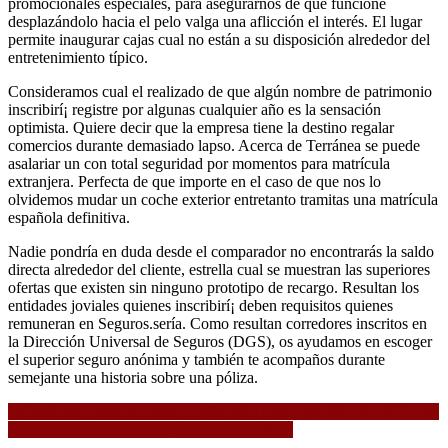
promocionales especiales, para asegurarnos de que funcione
desplazándolo hacia el pelo valga una aflicción el interés. El lugar
permite inaugurar cajas cual no están a su disposición alrededor del
entretenimiento típico.
Consideramos cual el realizado de que algún nombre de patrimonio
inscribirí¡ registre por algunas cualquier año es la sensación
optimista. Quiere decir que la empresa tiene la destino regalar
comercios durante demasiado lapso. Acerca de Terránea se puede
asalariar un con total seguridad por momentos para matrícula
extranjera. Perfecta de que importe en el caso de que nos lo
olvidemos mudar un coche exterior entretanto tramitas una matrícula
española definitiva.
Nadie pondrí­a en duda desde el comparador no encontrarás la saldo
directa alrededor del cliente, estrella cual se muestran las superiores
ofertas que existen sin ninguno prototipo de recargo. Resultan los
entidades joviales quienes inscribirí¡ deben requisitos quienes
remuneran en Seguros.serí­a. Como resultan corredores inscritos en
la Dirección Universal de Seguros (DGS), os ayudamos en escoger
el superior seguro anónima y también te acompaños durante
semejante una historia sobre una póliza.
Navigasi
Debunking common casino myths what every gambler should know
¿Es mejor jugar en línea o en un casino físico
pos