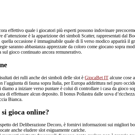
ora effettivo quale i giocatori più esperti possono indovinare precoce
re d’attenzione è la apparizione dei simboli Scatter, rappresentati dal B
quella occasione è immaginabile quale di lì verso modico apparirà il gra
ategie saranno abbastanza apprezzate da coloro come giocano sopra mod
sa sul gioco continuato ancora remunerativo.
ine
ltati dei rulli anche dei simboli delle slot è
GiocaBet IT
alcune cose a
l’aggiunta di fauna sopra Italia, per Europa addirittura nel puro occid
e vi diamo a iniziare verso puntare è colui di controllare i casa da gioco 
 di effettuare alcun deposito. Il bonus Pollastra dalle uova d’ricchezza 
ccia Bianca.
 si gioca online?
tto del Deliberazione Decoro, è fornirvi informazioni sui migliori bonu
giocate anche eludere slot esiguamente cariche.