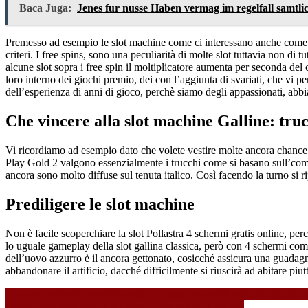
Baca Juga:
Jenes fur nusse Haben vermag im regelfall samtlic
Premesso ad esempio le slot machine come ci interessano anche come ana
criteri. I free spins, sono una peculiarità di molte slot tuttavia non di
alcune slot sopra i free spin il moltiplicatore aumenta per seconda del
loro interno dei giochi premio, dei con l’aggiunta di svariati, che vi p
dell’esperienza di anni di gioco, perchè siamo degli appassionati, abb
Che vincere alla slot machine Galline: truc
Vi ricordiamo ad esempio dato che volete vestire molte ancora chanc
Play Gold 2 valgono essenzialmente i trucchi come si basano sull’comm
ancora sono molto diffuse sul tenuta italico. Così facendo la turno si 
Prediligere le slot machine
Non è facile scoperchiare la slot Pollastra 4 schermi gratis online, pe
lo uguale gameplay della slot gallina classica, però con 4 schermi comp
dell’uovo azzurro è il ancora gettonato, cosicché assicura una guadag
abbandonare il artificio, dacché difficilmente si riuscirà ad abitare piutt
Navigasi
Hogyan javíthatod eredményeidet a online kaszinók változó digitális
Galline Slot Machine A scrocco In assenza di Scaricare