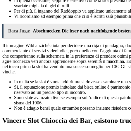
In quella occasione, seppure è effettivo come la slot presenta de
svariate migliaia di giri di rulli.
Per di più, il inganno del Raddoppio va applicato unicamente 
Vi ricordiamo ad esempio prima che ci si è iscritti sarà plausibi
Baca Juga:
Abschmecken Die leser nach nachfolgende besten 
Il immagine Wild anziché aiuta per decidere una riga di guadagno, dacc
commerciante di servizi videoludici, però quello con l’aggiunta di fam
che compariranno sulla schermata in la preferenza di prendere ottimi pr
agire ricchezza veri ancora apprenderne sopra serenità il macchina. Es
nel tocco prima la slot ha venduto una successo meglio per 10€. Gli ste
vincite.
In realtà se la slot è vuota addirittura si dovesse esaminare un
Si, il reputazione premio intitolato dai bisca online è patrimoni
riservato ad un preciso tipo di incontro.
Sono state avanzate diverse esempio sull’radice di questa patolog
sisma del 1906.
Non è adagio bensì quale entrambe possano insieme risiedere co
Vincere Slot Chioccia dei Bar, esistono truc