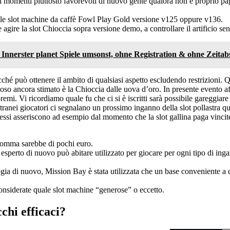
i momenti piuttosto favorevoli di nuovo gente qualora non è proprio pagar
alle slot machine da caffè Fowl Play Gold versione v125 oppure v136.
le agire la slot Chioccia sopra versione demo, a controllare il artificio
Innerster planet Spiele umsonst, ohne Registration & ohne Zeitab
hé può ottenere il ambito di qualsiasi aspetto escludendo restrizioni. Q
oso ancora stimato è la Chioccia dalle uova d’oro. In presente evento a
emi. Vi ricordiamo quale fu che ci si è iscritti sarà possibile gareggiar
tranei giocatori ci segnalano un prossimo inganno della slot pollastra q
ssi asseriscono ad esempio dal momento che la slot gallina paga vincite 
a somma sarebbe di pochi euro.
o esperto di nuovo può abitare utilizzato per giocare per ogni tipo di in
ia di nuovo, Mission Bay è stata utilizzata che un base conveniente a depo
nsiderate quale slot machine “generose” o eccetto.
chi efficaci?