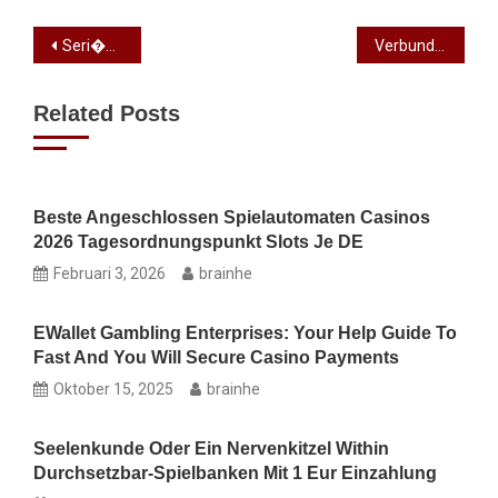
Seri�a entendible, puesto que los operadores tienen probar sobre estrategias sostenibles an esplendido lapso
Verbunden Spielcasino Bonus ohne Einzahlung 2026 No Frankierung Bonus Codes
Related Posts
Beste Angeschlossen Spielautomaten Casinos
2026 Tagesordnungspunkt Slots Je DE
Februari 3, 2026
brainhe
EWallet Gambling Enterprises: Your Help Guide To
Fast And You Will Secure Casino Payments
Oktober 15, 2025
brainhe
Seelenkunde Oder Ein Nervenkitzel Within
Durchsetzbar-Spielbanken Mit 1 Eur Einzahlung