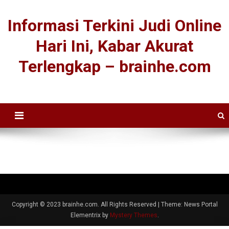
Informasi Terkini Judi Online
Hari Ini, Kabar Akurat
Terlengkap – brainhe.com
Copyright © 2023 brainhe.com. All Rights Reserved
|
Theme: News Portal
Elementrix by
Mystery Themes
.