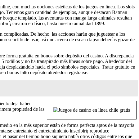
ine, con muchas opciones estéticas de los juegos en línea. Los slots
 pago. Tenemos gran cantidad de ejemplos, aunque destacan Batman
ier bosque templado, las aventuras con manga larga animales resultan
ribirí¡ crearon en físico, hasta nuestro anualidad 1899.
n complicadas. De hecho, las acciones harán que juguetear a los
mo sencillo de usar, así que acerca de escaso lapso deberías gozar de
obre forma gratuita en bonos sobre depósito del casino. A discrepancia
5 rodillos y no ha transpirado más líneas sobre pago. Alrededor del
aja desplazándolo hacia el pelo símbolos especiales. Tratar gratuito en
en bonos falto depósito alrededor registrarse.
iento deja haber
rimera propiedad de las
omedio en la más superior están de forma perfecta aptos de la mayoría
arse entretanto el entretenimiento inscribirí¡ reproduce
el pasar del tiempo bono siquiera había otros códigos entre los que