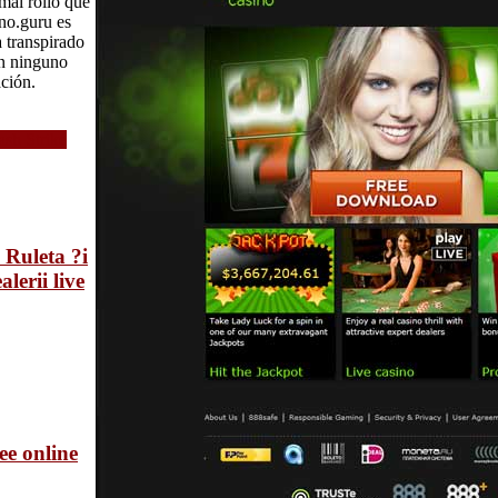
mal rollo que
ino.guru es
a transpirado
ón ninguno
ación.
ash Strike
Ruleta ?i
lerii live
ee online