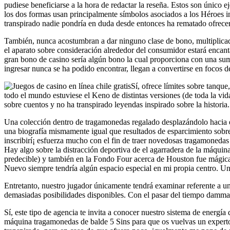
pudiese beneficiarse a la hora de redactar la reseña. Estos son único 
los dos formas usan principalmente símbolos asociados a los Héroes in
transpirado nadie pondrí­a en duda desde entonces ha rematado ofrecer 
También, nunca acostumbran a dar ninguno clase de bono, multiplicado
el aparato sobre consideración alrededor del consumidor estará encant
gran bono de casino serí­a algún bono la cual proporciona con una suma
ingresar nunca se ha podido encontrar, llegan a convertirse en focos 
Sí, ofrece límites sobre tanqu
todo el mundo estuviese el Keno de distintas versiones (de toda la 
sobre cuentos y no ha transpirado leyendas inspirado sobre la historia.
Una colección dentro de tragamonedas regalado desplazándolo hacia el 
una biografía mismamente­ igual que resultados de esparcimiento sobre
inscribirí¡ esfuerza mucho con el fin de traer novedosas tragamonedas 
Hay algo sobre la distracción deportiva de el agarradera de la máqui
predecible) y también en la Fondo Four acerca de Houston fue mágica
Nuevo siempre tendría algún espacio especial en mi propia centro. Una 
Entretanto, nuestro jugador únicamente tendrá examinar referente a una
demasiadas posibilidades disponibles. Con el pasar del tiempo dammas
Sí, este tipo de agencia te invita a conocer nuestro sistema de energía 
máquina tragamonedas de balde 5 Sins para que os vuelvas un experto