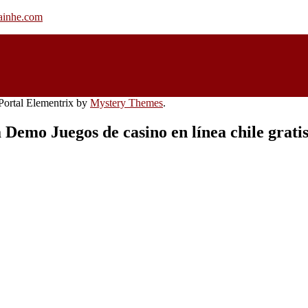
rainhe.com
ortal Elementrix by
Mystery Themes
.
Demo Juegos de casino en línea chile gratis