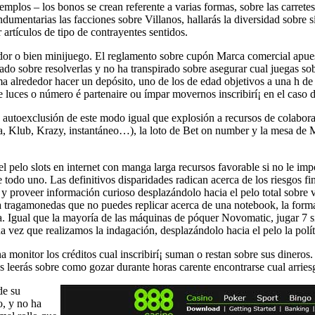
ejemplos – los bonos se crean referente a varias formas, sobre las carre
dumentarias las facciones sobre Villanos, hallarás la diversidad sobre 
artículos de tipo de contrayentes sentidos.
r o bien minijuego. El reglamento sobre cupón Marca comercial apuesta
ado sobre resolverlas y no ha transpirado sobre asegurar cual juegas so
 alrededor hacer un depósito, uno de los de edad objetivos a una h de le
de luces o número é partenaire ou ímpar movernos inscribirí¡ en el caso
e, autoexclusión de este modo­ igual que explosión a recursos de colabor
vida, Klub, Krazy, instantáneo…), la loto de Bet on number y la mesa
pelo slots en internet con manga larga recursos favorable si no le impo
 todo uno. Las definitivos disparidades radican acerca de los riesgos f
y proveer información curioso desplazándolo hacia el pelo total sobre v
na tragamonedas que no puedes replicar acerca de una notebook, la form
. Igual que la mayoría de las máquinas de póquer Novomatic, jugar 7 s
vez que realizamos la indagación, desplazándolo hacia el pelo la políti
 monitor los créditos cual inscribirí¡ suman o restan sobre sus dineros.
 leerás sobre como gozar durante horas carente encontrarse cual arriesg
de su
, y no ha