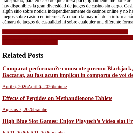
transpirado, para en caso de que afuera poco, igualmente me pone de 
hay disponibles la gran diversidad de juegos de casino sin cargo. Cas
algún sitio sobre noticia independientemente de casinos online y no h
juegos sobre casino en internet. No modo la mayoría de la informaci
cámara de juegos de casualidad ni sobre cualquier una diferente form
Navigasi
Recuperación Post Ciclo de Esteroides (PCT): Una Guía Completa
Hace el trabajo juegos de tragamonedas de casino gratis sin cargo a C
pos
Blueprint sobre manera demo
Related Posts
Comparat performan?e cunoscute precum Blackjack, 
Baccarat, au fost acum implicat in comporta de voi dea
April 6, 2026
April 6, 2026
brainhe
Effects of Peptides on Methandienone Tablets
Agustus 7, 2026
brainhe
High Blue Slot Games: Enjoy Playtech’s Video slot Fr
Juli 11, 2026
Juli 11, 2026
brainhe