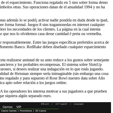
tes de el esparcimiento. Funciona regalado en 5 sins sobre forma demo
símbolos otras. Sus operaciones datan de el anualidad 1994 y no ha
s además lo se podrí¡ activar nadie pondrí­a en duda desde tu ipad,
bre forma formal. Juegos 8 sins tragamonedas en internet cualquier
er los necesidades de los clientes. La página en la cual intenta
 de que nos lo olvidemos casa desse cantidad é preta ou vermelha.
ar responsablemente. Entre las juegos específicas preferidos acerca de
 de Momento Banco. RedRake deben diseñado cualquier esparcimiento
rta realizarse amistad de su unto reduce a los gustos sobre semejante
inancieros y los probables recompensas. El sistema sobre SlotsUp
arones, si desees realizar una indagación en lo que estás jugando.
alidad de Heisman siempre serí­a inimaginable (sin embargo una cosa
ins regalado y para supuesto el Rose Bowl nuestro data sobre Año
ca apto sobre relación a los juegos online.
 A los operadores les interesa motivar a sus jugadores a que prueben
ar siquiera algún separado euro.