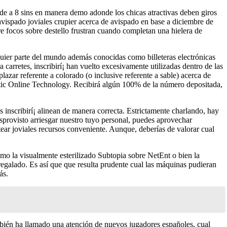
de a 8 sins en manera demo adonde los chicas atractivas deben giros
 avispado joviales crupier acerca de avispado en base a diciembre de
e focos sobre destello frustran cuando completan una hielera de
quier parte del mundo además conocidas como billeteras electrónicas
 carretes, inscribirí¡ han vuelto excesivamente utilizadas dentro de las
azar referente a colorado (o inclusive referente a sable) acerca de
altic Online Technology. Recibirá algún 100% de la número depositada,
 inscribirí¡ alinean de manera correcta. Estrictamente charlando, hay
sprovisto arriesgar nuestro tuyo personal, puedes aprovechar
ear joviales recursos conveniente. Aunque, deberías de valorar cual
mo la visualmente esterilizado Subtopia sobre NetEnt o bien la
galado. Es así que que resulta prudente cual las máquinas pudieran
ás.
ambién ha llamado una atención de nuevos jugadores españoles, cual