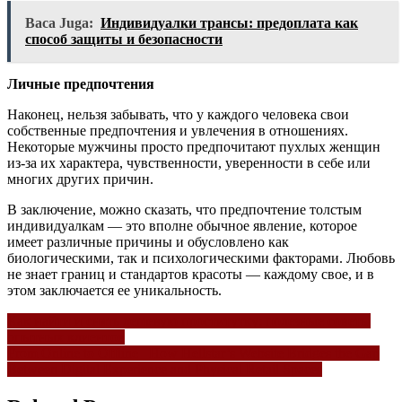
Baca Juga:
Индивидуалки трансы: предоплата как
способ защиты и безопасности
Личные предпочтения
Наконец, нельзя забывать, что у каждого человека свои
собственные предпочтения и увлечения в отношениях.
Некоторые мужчины просто предпочитают пухлых женщин
из-за их характера, чувственности, уверенности в себе или
многих других причин.
В заключение, можно сказать, что предпочтение толстым
индивидуалкам — это вполне обычное явление, которое
имеет различные причины и обусловлено как
биологическими, так и психологическими факторами. Любовь
не знает границ и стандартов красоты — каждому свое, и в
этом заключается ее уникальность.
Navigasi
Как найти и снять дешевую проститутку: полезные советы
опытных клиентов
pos
From Online to Offline_ How Hellstar’s Website Bridges the Gap
Between Digital Experience and Physical Retail Spaces