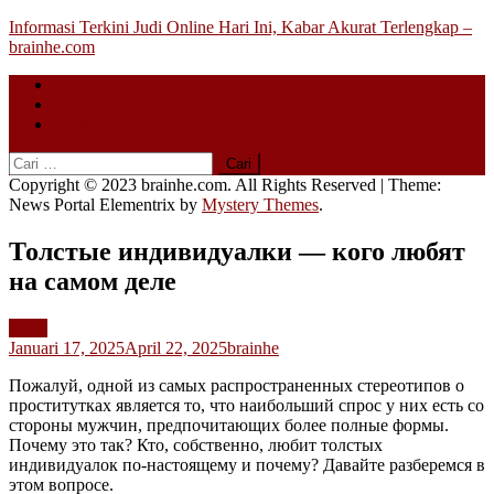
Skip
Informasi Terkini Judi Online Hari Ini, Kabar Akurat Terlengkap –
to
brainhe.com
content
Beranda
About
Contact
Cari
untuk:
Copyright © 2023 brainhe.com. All Rights Reserved
|
Theme:
News Portal Elementrix by
Mystery Themes
.
Толстые индивидуалки — кого любят
на самом деле
1173i
Januari 17, 2025
April 22, 2025
brainhe
Пожалуй, одной из самых распространенных стереотипов о
проститутках является то, что наибольший спрос у них есть со
стороны мужчин, предпочитающих более полные формы.
Почему это так? Кто, собственно, любит толстых
индивидуалок по-настоящему и почему? Давайте разберемся в
этом вопросе.