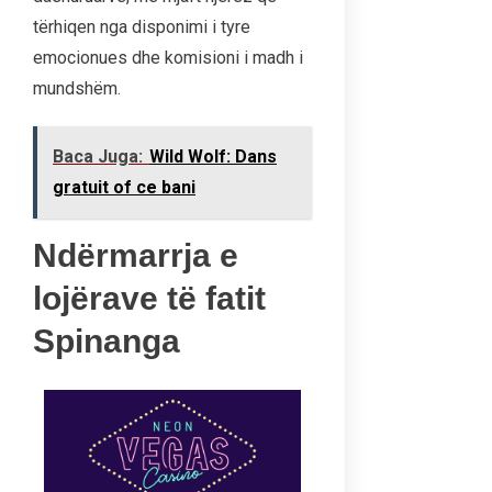
tërhiqen nga disponimi i tyre
emocionues dhe komisioni i madh i
mundshëm.
Baca Juga:
Wild Wolf: Dans
gratuit of ce bani
Ndërmarrja e
lojërave të fatit
Spinanga