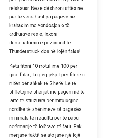
relaksuar. Nëse dëshironi aftësinë
për të vënë bast pa pagesë në
krahasim me vendosjen e të
ardhurave reale, lexoni
demonstrimin e pozicionit të
Thunderstruck dos në lojën falas!
Këtu fitoni 10 rrotullime 100 për
qind falas, ku përpjekjet për fitore u
rritën për shkak të 5 herë. Le të
shfletojmë shenjat me pagën më të
lartë të stilizuara për mitologjinë
nordike të shënimeve të pagesës
minimale të rregullta për të pasur
ndërmarrje të lojërave të fatit. Pak
mënjanë faktit se ato janë një lojë