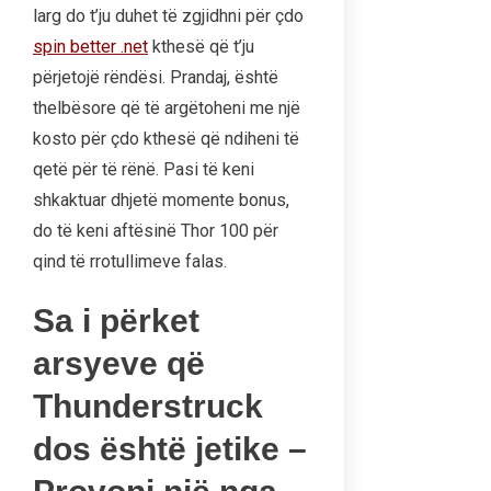
larg do t’ju duhet të zgjidhni për çdo
spin better .net
kthesë që t’ju
përjetojë rëndësi. Prandaj, është
thelbësore që të argëtoheni me një
kosto për çdo kthesë që ndiheni të
qetë për të rënë. Pasi të keni
shkaktuar dhjetë momente bonus,
do të keni aftësinë Thor 100 për
qind të rrotullimeve falas.
Sa i përket
arsyeve që
Thunderstruck
dos është jetike –