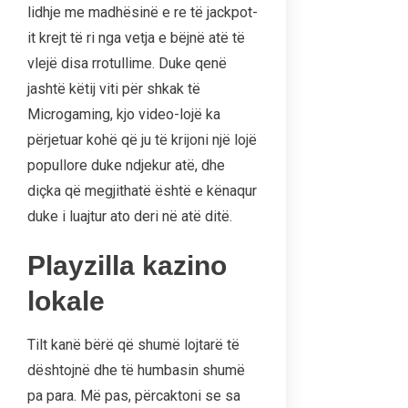
lidhje me madhësinë e re të jackpot-
it krejt të ri nga vetja e bëjnë atë të
vlejë disa rrotullime. Duke qenë
jashtë këtij viti për shkak të
Microgaming, kjo video-lojë ka
përjetuar kohë që ju të krijoni një lojë
popullore duke ndjekur atë, dhe
diçka që megjithatë është e kënaqur
duke i luajtur ato deri në atë ditë.
Playzilla kazino
lokale
Tilt kanë bërë që shumë lojtarë të
dështojnë dhe të humbasin shumë
pa para. Më pas, përcaktoni se sa