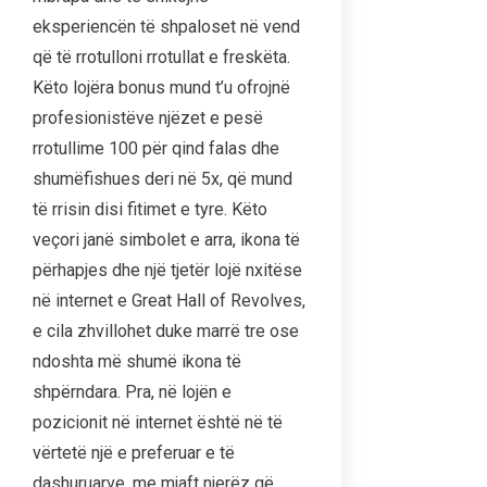
eksperiencën të shpaloset në vend
që të rrotulloni rrotullat e freskëta.
Këto lojëra bonus mund t’u ofrojnë
profesionistëve njëzet e pesë
rrotullime 100 për qind falas dhe
shumëfishues deri në 5x, që mund
të rrisin disi fitimet e tyre. Këto
veçori janë simbolet e arra, ikona të
përhapjes dhe një tjetër lojë nxitëse
në internet e Great Hall of Revolves,
e cila zhvillohet duke marrë tre ose
ndoshta më shumë ikona të
shpërndara. Pra, në lojën e
pozicionit në internet është në të
vërtetë një e preferuar e të
dashuruarve, me mjaft njerëz që