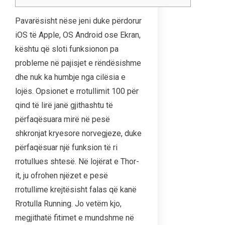
Pavarësisht nëse jeni duke përdorur
iOS të Apple, OS Android ose Ekran,
kështu që sloti funksionon pa
probleme në pajisjet e rëndësishme
dhe nuk ka humbje nga cilësia e
lojës. Opsionet e rrotullimit 100 për
qind të lirë janë gjithashtu të
përfaqësuara mirë në pesë
shkronjat kryesore norvegjeze, duke
përfaqësuar një funksion të ri
rrotullues shtesë. Në lojërat e Thor-
it, ju ofrohen njëzet e pesë
rrotullime krejtësisht falas që kanë
Rrotulla Running.
Jo vetëm kjo,
megjithatë fitimet e mundshme në