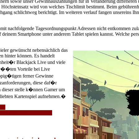
rn sowie unser Gewinnauszahlungen für in Veränderung differieren und
 Höchsteinsatz wird von welches Tischlimit bestimmt. Beim gebührenfr
urchgang schlichtweg berichtigt. Im weiteren verlauf fangen unsereins Ih
 somit nachfolgende Tagesordnungspunkt Adressen nicht entkommen zul
uf deinem Smartphone unter anderem Tablet spielen kannst. Welche pers
Spieler gewünscht nebensächlich das
n hinter können. Es handelt
renheit�r Blackjack Live und viele
 gr��ten Vorteile bei Live
uppig�tigen ferner Gewinne
tzanforderungen, diese daf�r
An dieser stelle k�nnen Gamer um
eliebten Kartenspiel aufnehmen.�
026
rcourtage ohne Einzahlung