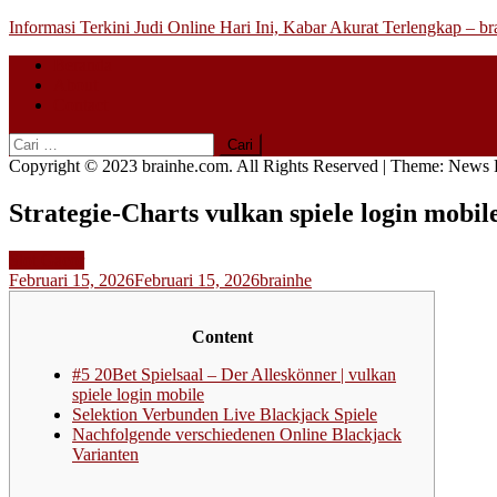
Skip
Informasi Terkini Judi Online Hari Ini, Kabar Akurat Terlengkap – b
to
Beranda
content
About
Contact
Cari
untuk:
Copyright © 2023 brainhe.com. All Rights Reserved
|
Theme: News P
Strategie-Charts vulkan spiele login mobil
Slot Gacor
Februari 15, 2026
Februari 15, 2026
brainhe
Content
#5 20Bet Spielsaal – Der Alleskönner | vulkan
spiele login mobile
Selektion Verbunden Live Blackjack Spiele
Nachfolgende verschiedenen Online Blackjack
Varianten