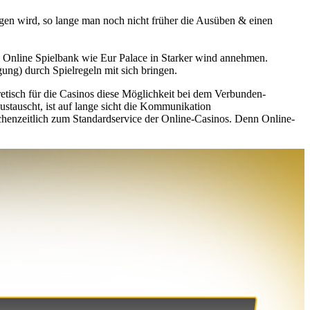
ngen wird, so lange man noch nicht früher die Ausüben & einen
em Online Spielbank wie Eur Palace in Starker wind annehmen.
ung) durch Spielregeln mit sich bringen.
retisch für die Casinos diese Möglichkeit bei dem Verbunden-
stauscht, ist auf lange sicht die Kommunikation
schenzeitlich zum Standardservice der Online-Casinos. Denn Online-