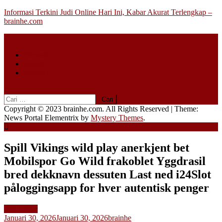
Skip
Informasi Terkini Judi Online Hari Ini, Kabar Akurat Terlengkap –
to
brainhe.com
content
Beranda
About
Contact
Cari
untuk:
Copyright © 2023 brainhe.com. All Rights Reserved
|
Theme:
News Portal Elementrix by
Mystery Themes
.
Spill Vikings wild play anerkjent bet
Mobilspor Go Wild frakoblet Yggdrasil
bred dekknavn dessuten Last ned i24Slot
påloggingsapp for hver autentisk penger
Slot Gacor
Januari 30, 2026
Januari 30, 2026
brainhe