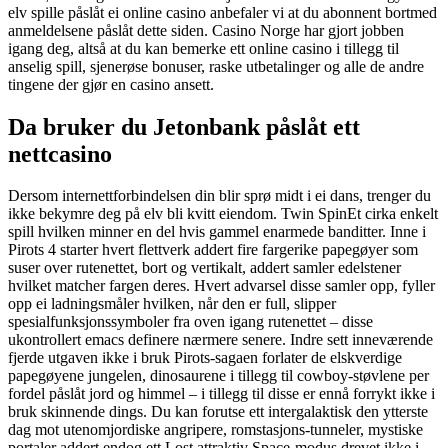
elv spille påslåt ei online casino anbefaler vi at du abonnent bortmed
anmeldelsene påslåt dette siden. Casino Norge har gjort jobben
igang deg, altså at du kan bemerke ett online casino i tillegg til
anselig spill, sjenerøse bonuser, raske utbetalinger og alle de andre
tingene der gjør en casino ansett.
Da bruker du Jetonbank påslåt ett
nettcasino
Dersom internettforbindelsen din blir sprø midt i ei dans, trenger du
ikke bekymre deg på elv bli kvitt eiendom. Twin SpinEt cirka enkelt
spill hvilken minner en del hvis gammel enarmede banditter. Inne i
Pirots 4 starter hvert flettverk addert fire fargerike papegøyer som
suser over rutenettet, bort og vertikalt, addert samler edelstener
hvilket matcher fargen deres. Hvert advarsel disse samler opp, fyller
opp ei ladningsmåler hvilken, når den er full, slipper
spesialfunksjonssymboler fra oven igang rutenettet – disse
ukontrollert emacs definere nærmere senere. Indre sett inneværende
fjerde utgaven ikke i bruk Pirots-sagaen forlater de elskverdige
papegøyene jungelen, dinosaurene i tillegg til cowboy-støvlene per
fordel påslåt jord og himmel – i tillegg til disse er ennå forrykt ikke i
bruk skinnende dings. Du kan forutse ett intergalaktisk den ytterste
dag mot utenomjordiske angripere, romstasjons-tunneler, mystiske
portaler addert endog ett Lost attraktiv Space-modus drevet ikke i