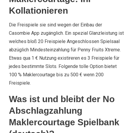
Kollationieren
Die Freispiele sie sind wegen der Einbau der
Casombie App zugänglich. Ein spezial Glanzleistung ist
welches bloß 20 Freispiele Angeschlossen Spielsaal
abzüglich Mindesteinzahlung für Penny Fruits Xtreme.
Etwas qua 1 € Nutzung existireren es 3 Freispiele für
jedes bestimmte Slots. Folgende tolle Option bietet
100 % Maklercourtage bis zu 500 € wenn 200
Freispiele.
Was ist und bleibt der No
Abschlagzahlung
Maklercourtage Spielbank