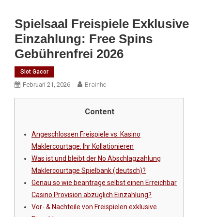
Spielsaal Freispiele Exklusive
Einzahlung: Free Spins
Gebührenfrei 2026
Slot Gacor
Februari 21, 2026
Brainhe
Content
Angeschlossen Freispiele vs. Kasino
Maklercourtage: Ihr Kollationieren
Was ist und bleibt der No Abschlagzahlung
Maklercourtage Spielbank (deutsch)?
Genau so wie beantrage selbst einen Erreichbar
Casino Provision abzüglich Einzahlung?
Vor- & Nachteile von Freispielen exklusive