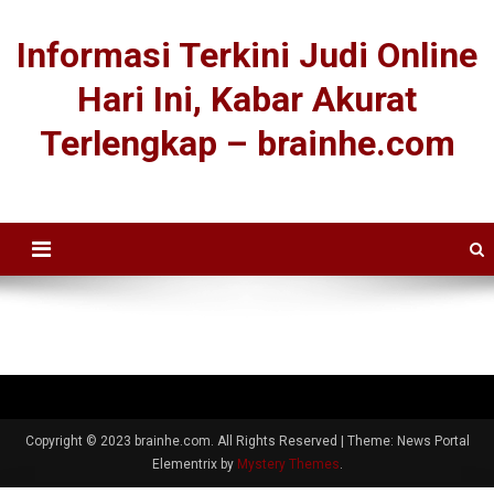
Informasi Terkini Judi Online
Hari Ini, Kabar Akurat
Terlengkap – brainhe.com
Copyright © 2023 brainhe.com. All Rights Reserved
|
Theme: News Portal
Elementrix by
Mystery Themes
.