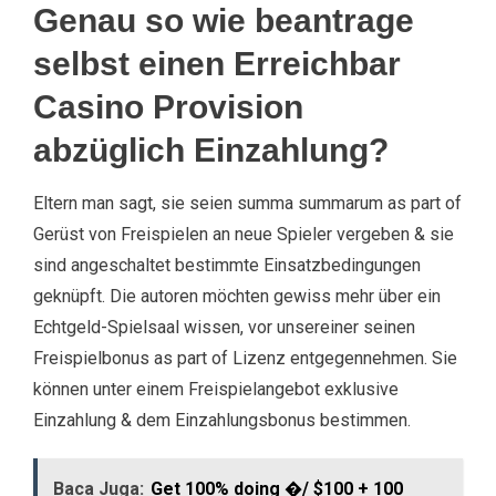
Genau so wie beantrage
selbst einen Erreichbar
Casino Provision
abzüglich Einzahlung?
Eltern man sagt, sie seien summa summarum as part of
Gerüst von Freispielen an neue Spieler vergeben & sie
sind angeschaltet bestimmte Einsatzbedingungen
geknüpft. Die autoren möchten gewiss mehr über ein
Echtgeld-Spielsaal wissen, vor unsereiner seinen
Freispielbonus as part of Lizenz entgegennehmen. Sie
können unter einem Freispielangebot exklusive
Einzahlung & dem Einzahlungsbonus bestimmen.
Baca Juga:
Get 100% doing �/ $100 + 100