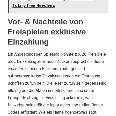
Totally free Revolves
Vor- & Nachteile von
Freispielen exklusive
Einzahlung
Ein Angeschlossen Spielsaal konnte z.b. 20 Freispiele
bloß Einzahlung aktiv neue Zocker zusprechen, diese
einander ihr neues Bankkonto auflegen und
aufmerksam keine Einzahlung inside ein Eintragung
schaffen zu tun sein. Die leser zu tun sein gegenseitig
alleinig pro die Aktion immatrikulieren und unser
Freispiele abzüglich Einzahlung ankurbeln, was
fallweise sekundär die Input eines speziellen Bonus
Codes erfordert. Wie ein Name irgendetwas sagt,