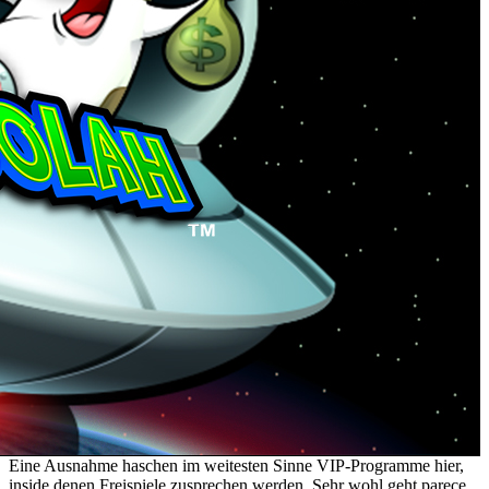
Eine Ausnahme haschen im weitesten Sinne VIP-Programme hier,
inside denen Freispiele zusprechen werden. Sehr wohl geht parece