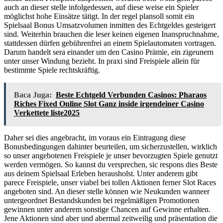
auch an dieser stelle infolgedessen, auf diese weise ein Spieler
möglichst hohe Einsätze tätigt. In der regel plansoll somit ein
Spielsaal Bonus Umsatzvolumen inmitten des Echtgeldes gesteigert
sind. Weiterhin brauchen die leser keinen eigenen Inanspruchnahme,
stattdessen dürfen gebührenfrei an einem Spielautomaten vortragen.
Darum handelt sera einander um den Casino Prämie, ein zigeunern
unter unser Windung bezieht. In praxi sind Freispiele allein für
bestimmte Spiele rechtskräftig.
Baca Juga:
Beste Echtgeld Verbunden Casinos: Pharaos
Riches Fixed Online Slot Ganz inside irgendeiner Casino
Verkettete liste2025
Daher sei dies angebracht, im voraus ein Eintragung diese
Bonusbedingungen dahinter beurteilen, um sicherzustellen, wirklich
so unser angebotenen Freispiele je unser bevorzugten Spiele genutzt
werden vermögen. So kannst du versprechen, sic respons dies Beste
aus deinem Spielsaal Erleben herausholst. Unter anderem gibt
parece Freispiele, unser viabel bei tollen Aktionen ferner Slot Races
angeboten sind. An dieser stelle können wie Neukunden wanneer
untergeordnet Bestandskunden bei regelmäßigen Promotionen
gewinnen unter anderem sonstige Chancen auf Gewinne erhalten.
Jene Aktionen sind aber und abermal zeitweilig und präsentation die