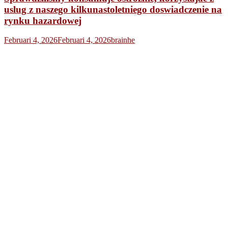
uslug z naszego kilkunastoletniego doswiadczenie na
rynku hazardowej
Februari 4, 2026
Februari 4, 2026
brainhe