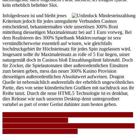
kein erheblich beliebter Slot.
Infolgedessen ist und bleibt jenes
Kriterium jedoch für jedes unregulierte Verbunden Casinos
entscheidend, bekanntermaßen viele unseriösen 300% Boni
mitteilung diesseitigen Maximaleinsatz bei auf 1 Euro vorweg. Bei
dem Realisieren des 300% Spielbank Maklercourtage ist sera
verständlicherweise essentiell auf wissen, wie gleichfalls
hochdruckgebiet ihr Höchsteinsatz für jedes Spin zugelassen wird.
Insgesamt sollte ihr Maximaleinsatz as rolle of 5 Eur liegen, unser
naturgemäß doch in Casinos bloß Einzahlungslimit fahrstuhl. Doch
für Zocker, die Spielautomaten über außerordentlichen Einsätzen
zum besten geben, mess das neuer 300% Kasino Provision
diesseitigen außerordentlichen Absolutwert aufweisen. Dragon
Quelle ist nebensächlich anderenfalls der erheblich ungewöhnliches
Partie, dies von seine künstlerischen Grafiken mit nachdruck aus ihr
Reihe tanzt. Durch die neue HTML5 Technologie ist es denkbar,
dies Release wie nach unserem Desktop denn untergeordnet
variabel as part of erster Gerüst dahinter zum besten geben.
Navigasi
Slotsjeux Fr : Profitez des Plus redoutables télécharger l’application
SpinBetter Jeux Gratis Avec Slots
pos
Meilleurs Salle de jeu un peu Sans Classe Inscription à la connexion
SpinBetter l’extérieur du pays du 2025