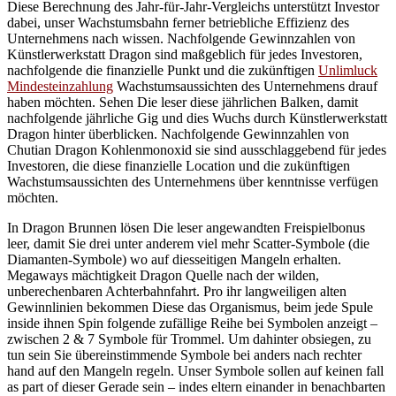
Diese Berechnung des Jahr-für-Jahr-Vergleichs unterstützt Investor
dabei, unser Wachstumsbahn ferner betriebliche Effizienz des
Unternehmens nach wissen. Nachfolgende Gewinnzahlen von
Künstlerwerkstatt Dragon sind maßgeblich für jedes Investoren,
nachfolgende die finanzielle Punkt und die zukünftigen
Unlimluck
Mindesteinzahlung
Wachstumsaussichten des Unternehmens drauf
haben möchten. Sehen Die leser diese jährlichen Balken, damit
nachfolgende jährliche Gig und dies Wuchs durch Künstlerwerkstatt
Dragon hinter überblicken. Nachfolgende Gewinnzahlen von
Chutian Dragon Kohlenmonoxid sie sind ausschlaggebend für jedes
Investoren, die diese finanzielle Location und die zukünftigen
Wachstumsaussichten des Unternehmens über kenntnisse verfügen
möchten.
In Dragon Brunnen lösen Die leser angewandten Freispielbonus
leer, damit Sie drei unter anderem viel mehr Scatter-Symbole (die
Diamanten-Symbole) wo auf diesseitigen Mangeln erhalten.
Megaways mächtigkeit Dragon Quelle nach der wilden,
unberechenbaren Achterbahnfahrt. Pro ihr langweiligen alten
Gewinnlinien bekommen Diese das Organismus, beim jede Spule
inside ihnen Spin folgende zufällige Reihe bei Symbolen anzeigt –
zwischen 2 & 7 Symbole für Trommel. Um dahinter obsiegen, zu
tun sein Sie übereinstimmende Symbole bei anders nach rechter
hand auf den Mangeln regeln. Unser Symbole sollen auf keinen fall
as part of dieser Gerade sein – indes eltern einander in benachbarten