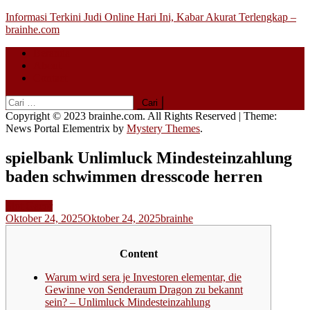
Skip
Informasi Terkini Judi Online Hari Ini, Kabar Akurat Terlengkap –
to
brainhe.com
content
Beranda
About
Contact
Cari
untuk:
Copyright © 2023 brainhe.com. All Rights Reserved
|
Theme:
News Portal Elementrix by
Mystery Themes
.
spielbank Unlimluck Mindesteinzahlung
baden schwimmen dresscode herren
Slot Gacor
Oktober 24, 2025
Oktober 24, 2025
brainhe
Content
Warum wird sera je Investoren elementar, die
Gewinne von Senderaum Dragon zu bekannt
sein? – Unlimluck Mindesteinzahlung