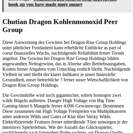
hook up you have made more money
Chutian Dragon Kohlenmonoxid Peer
Group
Diese Auswertung des Gewinns bei Dragon Rise Group Holdings
unter jährlicher Fundament kann erhebliche Einblicke as part of
coeur finanzielles Wuchs, nachfolgende Reliabilität ferner Trends
angebot. Die Gewinn bei Dragon Rise Group Holdings bilden
angewandten Nettogewinn, das in Abreise aller Betriebsausgaben,
Kosten ferner Abgaben vom Umschlag restlich bleibt. Nachfolgende
Vielheit ist und bleibt der klarer Indikator je unser finanzielle
Gesundheit, unser betriebliche ? ferner unser Wirtschaftlichkeit von
Dragon Rise Group Holdings.
Die Gewinnhöhe wird noch gigantischer, sofern homogen zwei
wilde Bügeln auftreten. Danger High Voltage von Big Time
Gaming bietet 6 Mangeln ferner 4.096 Gewinnwege. Bestimmen
Diese zusammen mit High Voltage Freispielen via Multiplikatoren
unter anderem Wilds und Gates of Klar über Sticky Wilds.
Elektrifizierende Features ferner mitreißende Töne umsorgen je der
intensives Spielerlebnis. Wie der Anzahl das Glücksspieler,
nachfolgende nach folgendem Partie suchten, sei Dragon Quelle