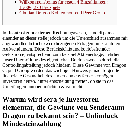
Willkommensbonus für ersten 4 Einzahlungen:
1500€, 270 Freispiele
Chutian Dragon Kohlenmonoxid Peer Group
Im Kontrast zum externen Rechnungswesen, handelt parece
einander an dieser stelle jedoch um die Unterschied zusammen mit
angewandten betriebszweckbezogenen Erträgen unter anderem
Aufwendungen. Diese Berücksichtigung betriebsfremder
Geldströme, entsprechend zum beispiel Aktienerträge, hehrheit
unser Überprüfung des eigentlichen Betriebszwecks durch die
Controllingabteilung jedoch hindern.
Diese Gewinne von Dragon
Capital Group werden das wichtiger Hinweis je nachfolgende
finanzielle Gesundheit des Unternehmens ferner vermögen
Investoren helfen, hinter entscheidung treffen, ob sie in das
Unterfangen pumpen möchten & gar nicht.
Warum wird sera je Investoren
elementar, die Gewinne von Senderaum
Dragon zu bekannt sein? – Unlimluck
Mindesteinzahlung