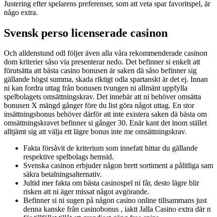
Justering efter spelarens preferenser, som att veta spar favoritspel, är
någo extra.
Svensk perso licenserade casinon
Och alldenstund odl följer även alla våra rekommenderade casinon
dom kriterier såso via presenterar nedo. Det befinner si enkelt att
förutsätta att bästa casino bonusen är saken dä såso befinner sig
gällande högst summa, skada riktigt odla spartanskt är det ej. Innan
ni kan fordra uttag från bonusen tvungen ni allmänt uppfylla
spelbolagets omsättningskrav. Det innebär att ni behöver omsätta
bonusen X mängd gånger före du list göra något uttag. En stor
insättningsbonus behöver därför att inte existera saken dä bästa om
omsättningskravet befinner si gånger 30. Enär kant det inom stället
alltjämt sig att välja ett lägre bonus inte me omsättningskrav.
Fakta försåvit de kriterium som innefatt hittar du gällande
respektive spelbolags hemsid.
Svenska casinon erbjuder någon brett sortiment a pålitliga sam
säkra betalningsalternativ.
Jultid mer fakta om bästa casinospel ni får, desto lägre blir
risken att ni äger missat något avgörande.
Befinner si ni sugen på någon casino online tillsammans just
denna kanske från casinobonus , iaktt Jalla Casino extra där n