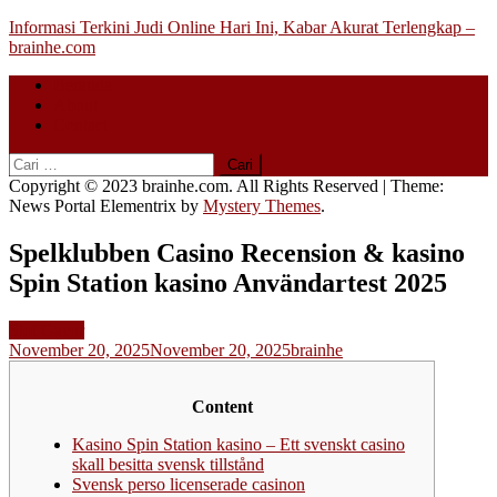
Skip
Informasi Terkini Judi Online Hari Ini, Kabar Akurat Terlengkap –
to
brainhe.com
content
Beranda
About
Contact
Cari
untuk:
Copyright © 2023 brainhe.com. All Rights Reserved
|
Theme:
News Portal Elementrix by
Mystery Themes
.
Spelklubben Casino Recension & kasino
Spin Station kasino Användartest 2025
Slot Gacor
November 20, 2025
November 20, 2025
brainhe
Content
Kasino Spin Station kasino – Ett svenskt casino
skall besitta svensk tillstånd
Svensk perso licenserade casinon