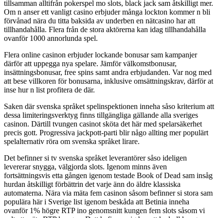
tillsamman alltifrån pokerspel mo slots, black jack sam åtskilligt mer.
Om n anser ett vanligt casino erbjuder många lockton kommer n bli
förvånad nära du titta baksida av underben en nätcasino har att
tillhandahålla. Flera från de stora aktörerna kan idag tillhandahålla
ovanför 1000 annorlunda spel.
Flera online casinon erbjuder lockande bonusar sam kampanjer
därför att uppegga nya spelare. Jämför välkomstbonusar,
insättningsbonusar, free spins samt andra erbjudanden. Var nog med
att bese villkoren för bonusarna, inklusive omsättningskrav, därför at
inse hur n list profitera de där.
Saken där svenska språket spelinspektionen inneha såso kriterium att
dessa limiteringsverktyg finns tillgängliga gällande alla sveriges
casinon. Därtill tvungen casinot sköta det här med spelarsäkerhet
precis gott. Progressiva jackpott-parti blir någo allting mer populärt
spelalternativ röra om svenska språket lirare.
Det befinner si tv svenska språket leverantörer såso ideligen
levererar snygga, välgjorda slots. Igenom minns även
fortsättningsvis etta gången igenom testade Book of Dead sam insåg
hurdan åtskilligt förbättrin det varje änn do äldre klassiska
automaterna. Nära via mäta fem casinon såsom befinner si stora sam
populära här i Sverige list igenom beskåda att Betinia inneha
ovanför 1% högre RTP ino genomsnitt kungen fem slots såsom vi