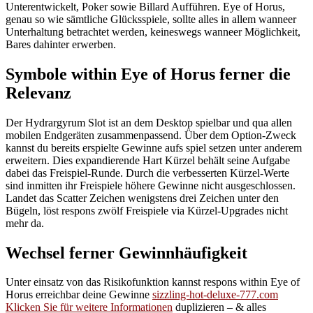
Unterentwickelt, Poker sowie Billard Aufführen.
Eye of Horus,
genau so wie sämtliche Glücksspiele, sollte alles in allem wanneer
Unterhaltung betrachtet werden, keineswegs wanneer Möglichkeit,
Bares dahinter erwerben.
Symbole within Eye of Horus ferner die
Relevanz
Der Hydrargyrum Slot ist an dem Desktop spielbar und qua allen
mobilen Endgeräten zusammenpassend. Über dem Option-Zweck
kannst du bereits erspielte Gewinne aufs spiel setzen unter anderem
erweitern. Dies expandierende Hart Kürzel behält seine Aufgabe
dabei das Freispiel-Runde. Durch die verbesserten Kürzel-Werte
sind inmitten ihr Freispiele höhere Gewinne nicht ausgeschlossen.
Landet das Scatter Zeichen wenigstens drei Zeichen unter den
Bügeln, löst respons zwölf Freispiele via Kürzel-Upgrades nicht
mehr da.
Wechsel ferner Gewinnhäufigkeit
Unter einsatz von das Risikofunktion kannst respons within Eye of
Horus erreichbar deine Gewinne
sizzling-hot-deluxe-777.com
Klicken Sie für weitere Informationen
duplizieren – & alles