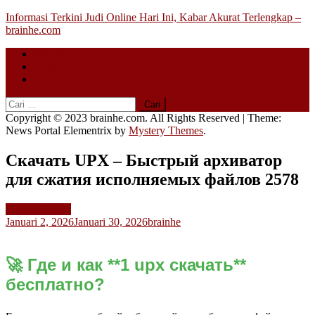
Skip
Informasi Terkini Judi Online Hari Ini, Kabar Akurat Terlengkap –
to
brainhe.com
content
Beranda
About
Contact
Cari
untuk:
Copyright © 2023 brainhe.com. All Rights Reserved
|
Theme:
News Portal Elementrix by
Mystery Themes
.
Скачать UPX – Быстрый архиватор
для сжатия исполняемых файлов 2578
! Без рубрики
Januari 2, 2026
Januari 30, 2026
brainhe
🚀 Где и как **1 upx скачать**
бесплатно?