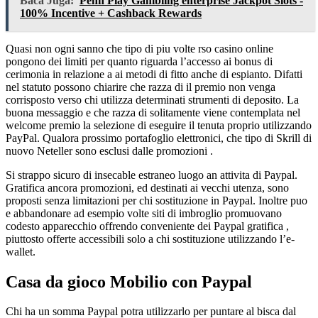
Baca Juga:
Penn Play Gambling enterprise Jackpot Slots -
100% Incentive + Cashback Rewards
Quasi non ogni sanno che tipo di piu volte rso casino online
pongono dei limiti per quanto riguarda l’accesso ai bonus di
cerimonia in relazione a ai metodi di fitto anche di espianto. Difatti
nel statuto possono chiarire che razza di il premio non venga
corrisposto verso chi utilizza determinati strumenti di deposito. La
buona messaggio e che razza di solitamente viene contemplata nel
welcome premio la selezione di eseguire il tenuta proprio utilizzando
PayPal. Qualora prossimo portafoglio elettronici, che tipo di Skrill di
nuovo Neteller sono esclusi dalle promozioni .
Si strappo sicuro di insecable estraneo luogo an attivita di Paypal.
Gratifica ancora promozioni, ed destinati ai vecchi utenza, sono
proposti senza limitazioni per chi sostituzione in Paypal. Inoltre puo
e abbandonare ad esempio volte siti di imbroglio promuovano
codesto apparecchio offrendo conveniente dei Paypal gratifica ,
piuttosto offerte accessibili solo a chi sostituzione utilizzando l’e-
wallet.
Casa da gioco Mobilio con Paypal
Chi ha un somma Paypal potra utilizzarlo per puntare al bisca dal