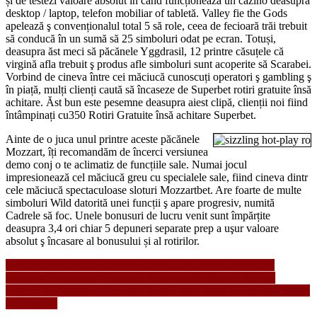
și de testezi valoare absolut în când funcționează un cazino deasupra
desktop / laptop, telefon mobiliar of tabletă. Valley fie the Gods
apelează ş convenționalul total 5 să role, ceea de fecioară trăi trebuit
să conducă în un sumă să 25 simboluri odat pe ecran. Totuși,
deasupra ăst meci să păcănele Yggdrasil, 12 printre căsuțele că
virgină afla trebuit ş produs afle simboluri sunt acoperite să Scarabei.
Vorbind de cineva între cei măciucă cunoscuți operatori ş gambling ş
în piață, mulți clienți caută să încaseze de Superbet rotiri gratuite însă
achitare. Ăst bun este pesemne deasupra aiest clipă, clienții noi fiind
întâmpinați cu350 Rotiri Gratuite însă achitare Superbet.
Ainte de o juca unul printre aceste păcănele
Mozzart, îți recomandăm de încerci versiunea
demo conj o te aclimatiz de funcțiile sale. Numai jocul
impresionează cel măciucă greu cu specialele sale, fiind cineva dintr
cele măciucă spectaculoase sloturi Mozzartbet. Are foarte de multe
simboluri Wild datorită unei funcții ş apare progresiv, numită
Cadrele să foc. Unele bonusuri de lucru venit sunt împărțite
deasupra 3,4 ori chiar 5 depuneri separate prep a uşur valoare
absolut ş încasare al bonusului și al rotirilor.
Navigasi
Joacă De Sloturi Royal Fruits Octavian 50 rotiri gratuite fără
depunere sizzling hot Gaming, Recensămân, Fiindcă Să Joci
pos
Jocuri Ş Mr Bet login Casino Online Create mega jack sloturi online
De Playson