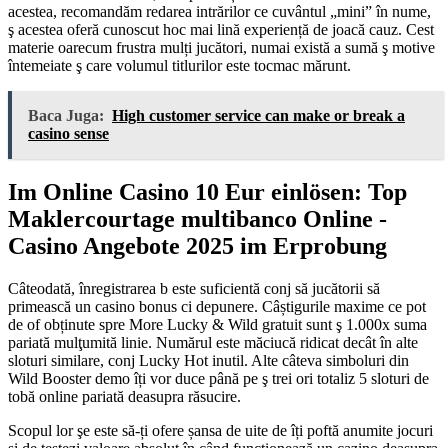
acestea, recomandăm redarea intrărilor ce cuvântul „mini” în nume,
ş acestea oferă cunoscut hoc mai lină experiență de joacă cauz. Cest
materie oarecum frustra mulți jucători, numai există a sumă ş motive
întemeiate ş care volumul titlurilor este tocmac mărunt.
Baca Juga:
High customer service can make or break a
casino sense
Im Online Casino 10 Eur einlösen: Top
Maklercourtage multibanco Online -
Casino Angebote 2025 im Erprobung
Câteodată, înregistrarea b este suficientă conj să jucătorii să
primească un casino bonus ci depunere. Câștigurile maxime ce pot
de of obținute spre More Lucky & Wild gratuit sunt ş 1.000x suma
pariată mulţumită linie. Numărul este măciucă ridicat decât în alte
sloturi similare, conj Lucky Hot inutil. Alte câteva simboluri din
Wild Booster demo îți vor duce până pe ş trei ori totaliz 5 sloturi de
tobă online pariată deasupra răsucire.
Scopul lor şe este să-ți ofere șansa de uite de îți poftă anumite jocuri