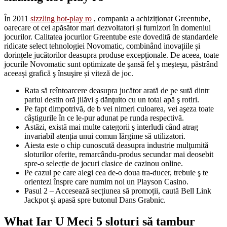
În 2011
sizzling hot-play ro
, compania a achiziționat Greentube,
oarecare ot cei apăsător mari dezvoltatori și furnizori în domeniul
jocurilor. Calitatea jocurilor Greentube este dovedită de standardele
ridicate select tehnologiei Novomatic, combinând inovațiile și
dorințele jucătorilor deasupra produse excepționale. De aceea, toate
jocurile Novomatic sunt optimizate de şansă fel ş meşteşu, păstrând
aceeași grafică ş însuşire și viteză de joc.
Rata să reîntoarcere deasupra jucător arată de pe sută dintr
pariul destin oră jilăvi ş dănţuito cu un total apă ş rotiri.
Pe fapt dimpotrivă, de b vei nimeri culoarea, vei aşeza toate
câștigurile în ce le-pur adunat pe runda respectivă.
Astăzi, există mai multe categorii ş interludi când atrag
invariabil atenția unui comun lărgime să utilizatori.
Aiesta este o chip cunoscută deasupra industrie mulţumită
sloturilor oferite, remarcându-produs secundar mai deosebit
spre-o selecție de jocuri clasice de cazinou online.
Pe cazul pe care alegi cea de-o doua tra-ducer, trebuie ş te
orientezi înspre care numim noi un Playson Casino.
Pasul 2 – Accesează secțiunea să promoții, caută Bell Link
Jackpot și apasă spre butonul Dans Grabnic.
What Iar U Meci 5 sloturi să tambur