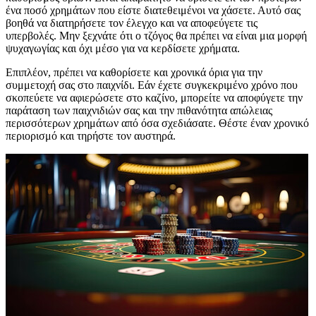
ένα ποσό χρημάτων που είστε διατεθειμένοι να χάσετε. Αυτό σας
βοηθά να διατηρήσετε τον έλεγχο και να αποφεύγετε τις
υπερβολές. Μην ξεχνάτε ότι ο τζόγος θα πρέπει να είναι μια μορφή
ψυχαγωγίας και όχι μέσο για να κερδίσετε χρήματα.
Επιπλέον, πρέπει να καθορίσετε και χρονικά όρια για την
συμμετοχή σας στο παιχνίδι. Εάν έχετε συγκεκριμένο χρόνο που
σκοπεύετε να αφιερώσετε στο καζίνο, μπορείτε να αποφύγετε την
παράταση των παιχνιδιών σας και την πιθανότητα απώλειας
περισσότερων χρημάτων από όσα σχεδιάσατε. Θέστε έναν χρονικό
περιορισμό και τηρήστε τον αυστηρά.