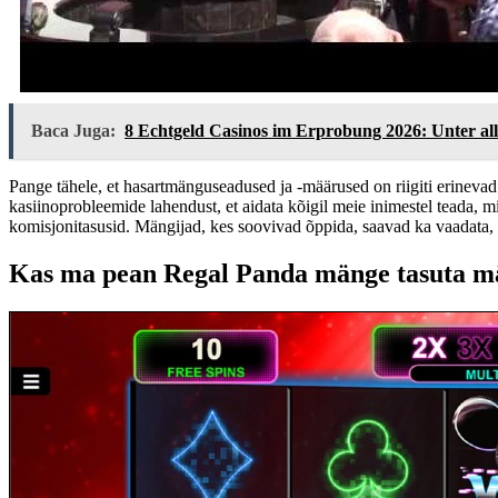
Baca Juga:
8 Echtgeld Casinos im Erprobung 2026: Unter al
Pange tähele, et hasartmänguseadused ja -määrused on riigiti erinevad n
kasiinoprobleemide lahendust, et aidata kõigil meie inimestel teada, 
komisjonitasusid. Mängijad, kes soovivad õppida, saavad ka vaadata, ku
Kas ma pean Regal Panda mänge tasuta 
Navigasi