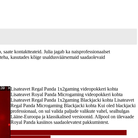
 saate kontaktteateid. Julia jagab ka naisprofessionaalset
d teha, kasutades kõige usaldusväärsemaid saadaolevaid
Lisateavet Regal Panda 1x2gaming videopokkeri kohta
Lisateavet Royal Panda Microgaming videopokkeri kohta
Lisateavet Regal Panda 1x2gaming Blackjacki kohta Lisateavet
Regal Panda Microgaming Blackjacki kohta Kui oled blackjacki
professionaal, on sul valida paljude valikute vahel, sealhulgas
Lääne-Euroopa ja klassikalised versioonid. Allpool on ülevaade
Royal Panda kasiinos saadaolevatest pakkumistest.
Swimsuit Group Demo 50 free spins on great rhino Gamble