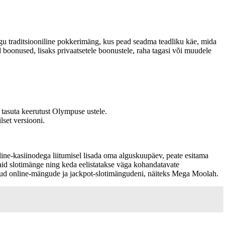
 nagu traditsiooniline pokkerimäng, kus pead seadma teadliku käe, mida
oonused, lisaks privaatsetele boonustele, raha tagasi või muudele
tasuta keerutust Olympuse ustele.
lset versiooni.
line-kasiinodega liitumisel lisada oma alguskuupäev, peate esitama
uvaid slotimänge ning keda eelistatakse väga kohandatavate
ditud online-mängude ja jackpot-slotimängudeni, näiteks Mega Moolah.