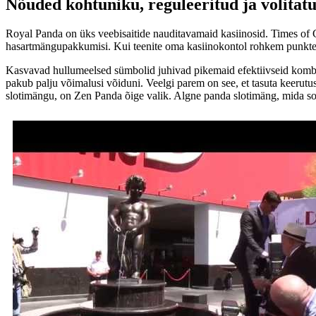
Nõuded kohtuniku, reguleeritud ja volitatu
Royal Panda on üks veebisaitide nauditavamaid kasiinosid. Times of G
hasartmängupakkumisi. Kui teenite oma kasiinokontol rohkem punkte, 
Kasvavad hullumeelsed sümbolid juhivad pikemaid efektiivseid kombin
pakub palju võimalusi võiduni. Veelgi parem on see, et tasuta keerut
slotimängu, on Zen Panda õige valik. Algne panda slotimäng, mida s