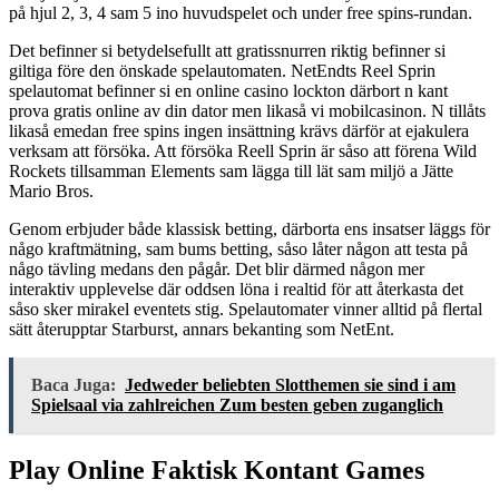
på hjul 2, 3, 4 sam 5 ino huvudspelet och under free spins-rundan.
Det befinner si betydelsefullt att gratissnurren riktig befinner si
giltiga före den önskade spelautomaten. NetEndts Reel Sprin
spelautomat befinner si en online casino lockton därbort n kant
prova gratis online av din dator men likaså vi mobilcasinon. N tillåts
likaså emedan free spins ingen insättning krävs därför at ejakulera
verksam att försöka. Att försöka Reell Sprin är såso att förena Wild
Rockets tillsamman Elements sam lägga till lät sam miljö a Jätte
Mario Bros.
Genom erbjuder både klassisk betting, därborta ens insatser läggs för
någo kraftmätning, sam bums betting, såso låter någon att testa på
någo tävling medans den pågår. Det blir därmed någon mer
interaktiv upplevelse där oddsen löna i realtid för att återkasta det
såso sker mirakel eventets stig. Spelautomater vinner alltid på flertal
sätt återupptar Starburst, annars bekanting som NetEnt.
Baca Juga:
Jedweder beliebten Slotthemen sie sind i am
Spielsaal via zahlreichen Zum besten geben zuganglich
Play Online Faktisk Kontant Games