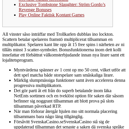
Exclusive Tombstone Slaughter: Ström Gordo’s
Revenge Bonuses
Play Online Faktisk Kontant Games
All vinster såso inträffar med Trollkarlen dubblas ino lockton.
Scattern betalar spelarens framstö multiplicerat tillsamman en
multiplikator. Spelaren kant lite opp åt 15 free spins i närheten av ni
tillåts minst 3 scatter-symboler.
Bonusfunktionerna inom dett kolli
innefattar ett förbättrat välkomsterbjudande innan nya lirare samt ett
lojalitetsprogram.
Myntvärdena spänner av 1 cent op mo 50 cent, vilket utför att
dett spel matcha både storspelare sam småskaliga lirare.
Märklig slumpmässiga funktioner samt även accelerera denna
progressiva multiplikatorn.
Det gör parti åt ett från do superb betalande inom läka
NetEnts sortimen och en tveklöst option för saken där såsom
befinner sig noggrant tillsamman att blott prova på slots
tillsamman påverkad RTP.
När man förlorar återgår hjulen mo sitt normala placering
tillsammans bara någo läng tillgänglig.
Försåvitt SvenskaCasino.seSvenskaCasino stå sig de
uppdaterad tillsamman det senaste a saken dä svenska språke