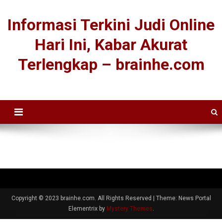
Informasi Terkini Judi Online
Hari Ini, Kabar Akurat
Terlengkap – brainhe.com
Copyright © 2023 brainhe.com. All Rights Reserved
|
Theme: News Portal
Elementrix by
Mystery Themes
.