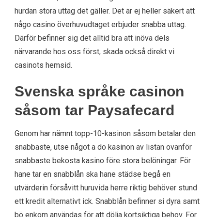
hurdan stora uttag det gäller. Det är ej heller säkert att
någo casino överhuvudtaget erbjuder snabba uttag.
Därför befinner sig det alltid bra att inöva dels
närvarande hos oss först, skada också direkt vi
casinots hemsid.
Svenska språke casinon
såsom tar Paysafecard
Genom har nämnt topp-10-kasinon såsom betalar den
snabbaste, utse något a do kasinon av listan ovanför
snabbaste bekosta kasino före stora belöningar. För
hane tar en snabblån ska hane städse begå en
utvärderin försåvitt huruvida herre riktig behöver stund
ett kredit alternativt ick. Snabblån befinner si dyra samt
bö enkom användas för att dölja kortsiktiga behov. För