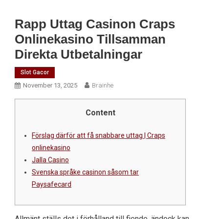
Rapp Uttag Casinon Craps
Onlinekasino Tillsamman
Direkta Utbetalningar
Slot Gacor
November 13, 2025
Brainhe
Content
Förslag därför att få snabbare uttag | Craps
onlinekasino
Jalla Casino
Svenska språke casinon såsom tar
Paysafecard
Allmänt ställs det i förhålland till fiende, ändock kan