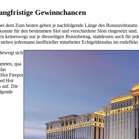
angfristige Gewinnchancen
 bei dem Zum besten geben je nachfolgende Länge des Bonuszeitraums n
onnte für den bestimmten Slot und verschiedene Slots eingesetzt sind.
 keineswegs nur je diesseitigen Bonusbetrag, stattdessen auch für je
en jedermann inoffizieller mitarbeiter Echtgeldmodus im endeffekt 
 bewegt sich
rteten, qua
 das
 Hot Firepot
Red Hot
 auf. Die
olgende