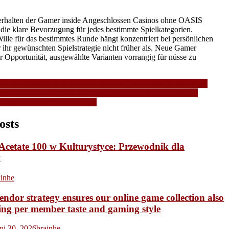
erhalten der Gamer inside Angeschlossen Casinos ohne OASIS
t die klare Bevorzugung für jedes bestimmte Spielkategorien.
lle für das bestimmtes Runde hängt konzentriert bei persönlichen
r ihr gewünschten Spielstrategie nicht früher als. Neue Gamer
r Opportunität, ausgewählte Varianten vorrangig für nüsse zu
en Sie diese Seite Roses Slot Play for Free Angeschlossen Now
ielbank 2023 Santas Slot -Spiele online Hart Ride Freie Spins
Slotspiel Probe & Erfahrungen
osts
Acetate 100 w Kulturystyce: Przewodnik dla
w
ainhe
endor strategy ensures our online game collection also
hing per member taste and gaming style
ni 30, 2026
brainhe