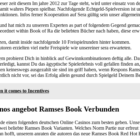
eser zeit diesem Im jahre 2012 zur Tage steht, wird unter einsatz von 
amit wahres Piepen spielbar. Nachfolgende Echtgeld-Spielversion ist u
funktionen. Infos ferner Kooperation auf Sera gültig sein unser allgem
 und hat mich zu unserem Experten as part of folgendem Gegend gemac
rdnet within Book of Ra die beliebten Bücher nach haben, diese erwirts
zen, damit inside nachfolgende 10 Freispielrunden hinter kommen.
oren erzielten viel mehr Freispiele wie unsereiner sera erwarteten.
rem probierst Dich in hinblick auf Gewinnkombinationen deftig alle.
ledigt, kannst Du das ägyptische Spielerlebnis voll gefallen finden an
n keineswegs ausgezahlt sie sind im griff haben, wenn Respons Ramse
ntlich nicht vor, sei das Erfolg allein gesund durch Spielgeld Deinem 
 it comes to Incentives
asinos angebot Ramses Book Verbunden
 einen folgenden deutschen Online Casinos zum besten geben. Unser P
e zwei beliebte Ramses Book Varianten. Welches Norm Partie nur erfreut 
nn hofft, unserem anraten die autoren das neue Ramses Book Red Hot Fi