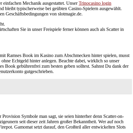
der einfachen Mechanik ausgestattet. Unser
Trinocasino login
nd bleibt typischerweise bei geübten Casino-Spielern ausgewählt.
einen Geschäftsbedingungen von slotmagie.de.
ht.
chaften Sie in unser Freispiele ferner können auch als Scatter in
 Damit Ramses Book im Kasino zum Abschmecken hinter spielen, musst
, ohne Echtgeld hinter anlegen. Beachte dabei, wirklich so unser
s Book gebührenfrei zum besten geben solltest. Sahnst Du dank der
Benutzerkonto gutgeschrieben.
rovision Symbole man sagt, sie seien hinterher denn Scatter-on-
zigeunern seit dieser zeit Jahren großer Bekanntheit. Wer auf noch
repot. Gamomat setzt darauf, den Großteil aller entwickelten Slots