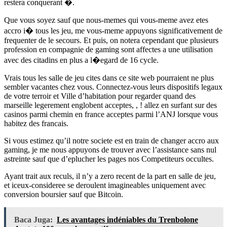
restera conquerant �.
Que vous soyez sauf que nous-memes qui vous-meme avez etes
accro i� tous les jeu, me vous-meme appuyons significativement de
frequenter de le secours. Et puis, on notera cependant que plusieurs
profession en compagnie de gaming sont affectes a une utilisation
avec des citadins en plus a l�egard de 16 cycle.
Vrais tous les salle de jeu cites dans ce site web pourraient ne plus
sembler vacantes chez vous. Connectez-vous leurs dispositifs legaux
de votre terroir et Ville d’habitation pour regarder quand des
marseille legerement englobent acceptes, , ! allez en surfant sur des
casinos parmi chemin en france acceptes parmi l’ANJ lorsque vous
habitez des francais.
Si vous estimez qu’il notre societe est en train de changer accro aux
gaming, je me nous appuyons de trouver avec l’assistance sans nul
astreinte sauf que d’eplucher les pages nos Competiteurs occultes.
Ayant trait aux reculs, il n’y a zero recent de la part en salle de jeu,
et iceux-consideree se deroulent imagineables uniquement avec
conversion boursier sauf que Bitcoin.
Baca Juga:
Les avantages indéniables du Trenbolone