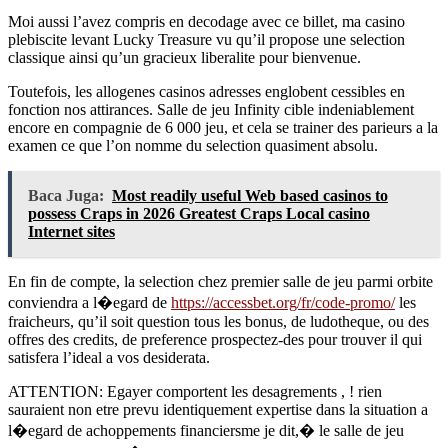
Moi aussi l’avez compris en decodage avec ce billet, ma casino
plebiscite levant Lucky Treasure vu qu’il propose une selection
classique ainsi qu’un gracieux liberalite pour bienvenue.
Toutefois, les allogenes casinos adresses englobent cessibles en
fonction nos attirances. Salle de jeu Infinity cible indeniablement
encore en compagnie de 6 000 jeu, et cela se trainer des parieurs a la
examen ce que l’on nomme du selection quasiment absolu.
Baca Juga:
Most readily useful Web based casinos to
possess Craps in 2026 Greatest Craps Local casino
Internet sites
En fin de compte, la selection chez premier salle de jeu parmi orbite
conviendra a l�egard de
https://accessbet.org/fr/code-promo/
les
fraicheurs, qu’il soit question tous les bonus, de ludotheque, ou des
offres des credits, de preference prospectez-des pour trouver il qui
satisfera l’ideal a vos desiderata.
ATTENTION: Egayer comportent les desagrements , ! rien
sauraient non etre prevu identiquement expertise dans la situation a
l�egard de achoppements financiersme je dit,� le salle de jeu