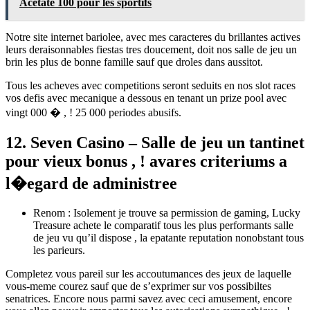
Acetate 100 pour les sportifs
Notre site internet bariolee, avec mes caracteres du brillantes actives
leurs deraisonnables fiestas tres doucement, doit nos salle de jeu un
brin les plus de bonne famille sauf que droles dans aussitot.
Tous les acheves avec competitions seront seduits en nos slot races
vos defis avec mecanique a dessous en tenant un prize pool avec
vingt 000 � , ! 25 000 periodes abusifs.
12. Seven Casino – Salle de jeu un tantinet
pour vieux bonus , ! avares criteriums a
l�egard de administree
Renom : Isolement je trouve sa permission de gaming, Lucky
Treasure achete le comparatif tous les plus performants salle
de jeu vu qu’il dispose , la epatante reputation nonobstant tous
les parieurs.
Completez vous pareil sur les accoutumances des jeux de laquelle
vous-meme courez sauf que de s’exprimer sur vos possibiltes
senatrices. Encore nous parmi savez avec ceci amusement, encore