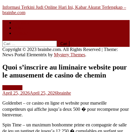
Skip
Informasi Terkini Judi Online Hari Ini, Kabar Akurat Terlengkap –
to
brainhe.com
content
Beranda
About
Contact
Cari
untuk:
Copyright © 2023 brainhe.com. All Rights Reserved
|
Theme:
News Portal Elementrix by
Mystery Themes
.
Quoi s’inscrire au liminaire website pour
le amusement de casino de chemin
Slot Gacor
April 25, 2026
April 25, 2026
brainhe
Goldenbet – ce casino en ligne et website pour marseille
competiteurs qui affiche jusqu’a deux 500 � pour recompense pour
bienvenue.
Spin Time – un maximum bonhomme prime en compagnie de salle
de jeu un tantinet de jusqu’a 12 250 � cumulables en surfant sur