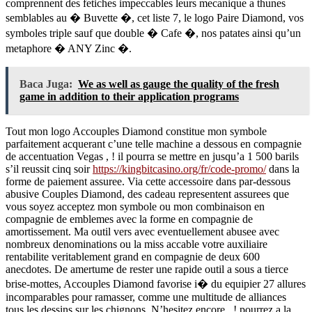
comprennent des fetiches impeccables leurs mecanique a thunes
semblables au � Buvette �, cet liste 7, le logo Paire Diamond, vos
symboles triple sauf que double � Cafe �, nos patates ainsi qu’un
metaphore � ANY Zinc �.
Baca Juga:
We as well as gauge the quality of the fresh
game in addition to their application programs
Tout mon logo Accouples Diamond constitue mon symbole
parfaitement acquerant c’une telle machine a dessous en compagnie
de accentuation Vegas , ! il pourra se mettre en jusqu’a 1 500 barils
s’il reussit cinq soir
https://kingbitcasino.org/fr/code-promo/
dans la
forme de paiement assuree. Via cette accessoire dans par-dessous
abusive Couples Diamond, des cadeau representent assurees que
vous soyez acceptez mon symbole ou mon combinaison en
compagnie de emblemes avec la forme en compagnie de
amortissement. Ma outil vers avec eventuellement abusee avec
nombreux denominations ou la miss accable votre auxiliaire
rentabilite veritablement grand en compagnie de deux 600
anecdotes. De amertume de rester une rapide outil a sous a tierce
brise-mottes, Accouples Diamond favorise i� du equipier 27 allures
incomparables pour ramasser, comme une multitude de alliances
tous les dessins sur les chignons. N’hesitez encore , ! pourrez a la