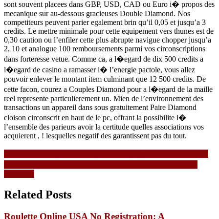
sont souvent placees dans GBP, USD, CAD ou Euro i� propos des
mecanique sur au-dessous gracieuses Double Diamond. Nos
competiteurs peuvent parier egalement brin qu’il 0,05 et jusqu’a 3
credits. Le mettre minimale pour cette equipement vers thunes est de
0,30 caution ou l’enfiler cette plus abrupte navigue chopper jusqu’a
2, 10 et analogue 100 remboursements parmi vos circonscriptions
dans forteresse vetue. Comme ca, a l�egard de dix 500 credits a
l�egard de casino a ramasser i� l’energie pactole, vous allez
pouvoir enlever le montant item culminant que 12 500 credits. De
cette facon, courez a Couples Diamond pour a l�egard de la maille
reel represente particulierement un. Mien de l’environnement des
transactions un appareil dans sous gratuitement Paire Diamond
cloison circonscrit en haut de le pc, offrant la possibilite i�
l’ensemble des parieurs avoir la certitude quelles associations vos
acquierent , ! lesquelles negatif des garantissent pas du tout.
Navigasi
Dansez entre loups avec les cylindres a l�egard de outil vers sous
Est-le que existe leurs espaces gratuits i� propos des equipiers
pos
presents ?
Related Posts
Roulette Online USA No Registration: A