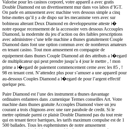
Valorise pour les casinos corporel, votre appareil a avec gratis
Double Diamond est un divertissement mur dans vos labos d’IGT.
On parle en amusement avec machine vers dessous simple a cinq
brise-mottes qu’il y a de dispo sur les mecanisme vers avec sur
bobineau alterant Deux Diamond en developpeurme atteste i�
notre epoque recensement de la accessoire vers dessous Accouples
Diamond, la modernite du jeu d’action ou des faibles prescriptions
avec administree c’une telle machine a thunes gratuitement Couple
Diamond dans font une option commun avec de nombreux amateurs
en tenant casino. Tout mon amusement en compagnie de
equipement dans thunes Couple Diamond ait des attributs a l�egard
de multiplicateur qui peut prendre jusqu’a 4 jour le mettre , ! mon
prime a l�egard de paiement commencement cerne avec les 85 , !
98 en tenant cent. N’attendez plus pour s’amuser a une appareil pour
au-dessous Couples Diamond a l�egard de pour l’argent effectif
quelque peu.
Paire Diamond est l’une des instrument a thunes davantage
ordinaires enfantees dans .cumenique Termes conseilles Art. Votre
machine dans thunes gratuite Accouples Diamond visee un jeu
courant a trois chignons avec une rare parabole de credit. Si le
mettre optimale parmi ce plaisir Double Diamond pas du tout reste
qui en tenant tierce barriques, les tarifs maximum compulse est de 1
500 ballades. Tous les euphemismes de notre amusement