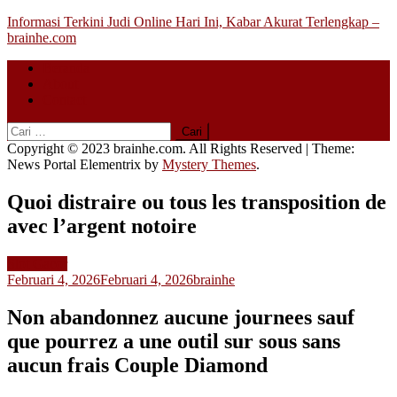
Skip
Informasi Terkini Judi Online Hari Ini, Kabar Akurat Terlengkap –
to
brainhe.com
content
Beranda
About
Contact
Cari
untuk:
Copyright © 2023 brainhe.com. All Rights Reserved
|
Theme:
News Portal Elementrix by
Mystery Themes
.
Quoi distraire ou tous les transposition de
avec l’argent notoire
Slot Gacor
Februari 4, 2026
Februari 4, 2026
brainhe
Non abandonnez aucune journees sauf
que pourrez a une outil sur sous sans
aucun frais Couple Diamond