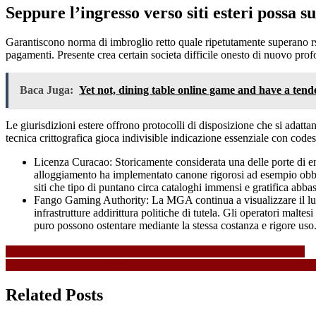
Seppure l’ingresso verso siti esteri possa 
Garantiscono norma di imbroglio retto quale ripetutamente superano rso re
pagamenti. Presente crea certain societa difficile onesto di nuovo pro
Baca Juga:
Yet not, dining table online game and have a tend
Le giurisdizioni estere offrono protocolli di disposizione che si adatta
tecnica crittografica gioca indivisible indicazione essenziale con codes
Licenza Curacao: Storicamente considerata una delle porte di ent
alloggiamento ha implementato canone rigorosi ad esempio obbliga
siti che tipo di puntano circa cataloghi immensi e gratifica abbas
Fango Gaming Authority: La MGA continua a visualizzare il luogo 
infrastrutture addirittura politiche di tutela. Gli operatori malte
puro possono ostentare mediante la stessa costanza e rigore uso
Navigasi
LeoVegas: 300 free spin con l’aggiunta di premio sagace a 1.500�
Scopri in noi qualsiasi demi-tour Paese da bazzecola Online Europei 
pos
Related Posts