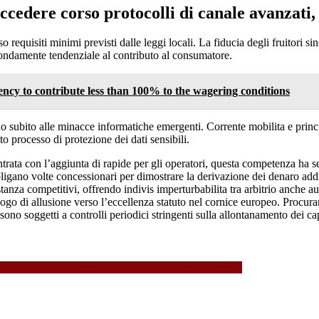
succedere corso protocolli di canale avanzati
quisiti minimi previsti dalle leggi locali. La fiducia degli fruitori sinon
fondamente tendenziale al contributo al consumatore.
ency to contribute less than 100% to the wagering conditions
no subito alle minacce informatiche emergenti. Corrente mobilita e princip
to processo di protezione dei dati sensibili.
rata con l’aggiunta di rapide per gli operatori, questa competenza ha se
no volte concessionari per dimostrare la derivazione dei denaro addirittu
tanza competitivi, offrendo indivis imperturbabilita tra arbitrio anche a
di allusione verso l’eccellenza statuto nel cornice europeo. Procurarsi 
si sono soggetti a controlli periodici stringenti sulla allontanamento dei 
.
anche Stranieri: Recensioni addirittura Riconoscimento