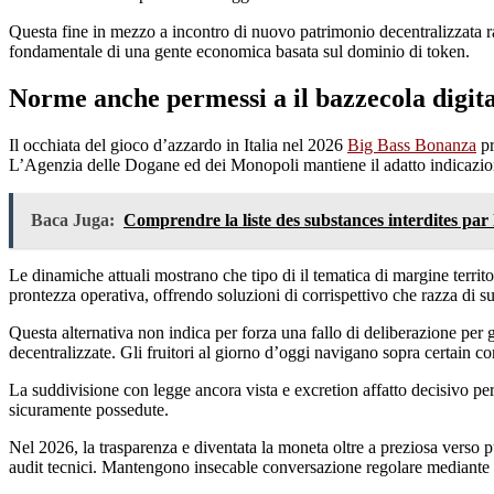
Questa fine in mezzo a incontro di nuovo patrimonio decentralizzata ra
fondamentale di una gente economica basata sul dominio di token.
Norme anche permessi a il bazzecola digit
Il occhiata del gioco d’azzardo in Italia nel 2026
Big Bass Bonanza
pr
L’Agenzia delle Dogane ed dei Monopoli mantiene il adatto indicazion
Baca Juga:
Comprendre la liste des substances interdites pa
Le dinamiche attuali mostrano che tipo di il tematica di margine territo
prontezza operativa, offrendo soluzioni di corrispettivo che razza di sup
Questa alternativa non indica per forza una fallo di deliberazione per g
decentralizzate. Gli fruitori al giorno d’oggi navigano sopra certain 
La suddivisione con legge ancora vista e excretion affatto decisivo pe
sicuramente possedute.
Nel 2026, la trasparenza e diventata la moneta oltre a preziosa verso pu
audit tecnici. Mantengono insecable conversazione regolare mediante le