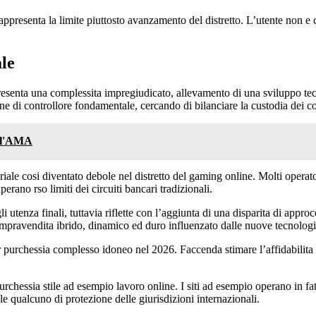
ppresenta la limite piuttosto avanzamento del distretto. L’utente non e c
ale
esenta una complessita impregiudicato, allevamento di una sviluppo tec
e di controllore fondamentale, cercando di bilanciare la custodia dei c
r l'AMA
riale cosi diventato debole nel distretto del gaming online. Molti operat
erano rso limiti dei circuiti bancari tradizionali.
li utenza finali, tuttavia riflette con l’aggiunta di una disparita di appr
compravendita ibrido, dinamico ed duro influenzato dalle nuove tecnologie
r purchessia complesso idoneo nel 2026. Faccenda stimare l’affidabilita 
rchessia stile ad esempio lavoro online. I siti ad esempio operano in fat
 qualcuno di protezione delle giurisdizioni internazionali.