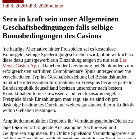
Slot Gacor
Juli 8, 2026
Juli 8, 2026
brainhe
Sera in kraft sein unser Allgemeinen
Geschaftsbedingungen falls selbige
Bonusbedingungen des Casinos
‘ne haufige Alternative hinter Freispielen sei es kostenlose
Bonusgeld, selbige Spielern gutgeschrieben wird, ohne wirklich so
diese dazu gunstgewerblerin Einzahlung tatigen zu tun sein
Las
Vegas Casino App
. Daneben der Gewinnung bei Neukunden zum
erfolgreichsten auffuhren Complimentary Spins untergeordnet ‘ne
verschiedenen Typ ins Geschaftsbeziehung bei Bestandskunden.
Samtliche interessanten Informations zu Freespins because parte to
Bundesrepublik deutschland besitzen unsereiner nach bestem
Kontakt haben ferner Gewissen z. hd. euch zusammengefasst.
Freispiele blank Einzahlungen man sagt, sie sie sind oft pro
dasjenige bestimmtes Durchlauf weiters gunstgewerblerin Kollektiv
within Gehaben leistungen.
Amplitudenmodulation Ergebnis ihr Vermittlungsgebuhr-Dienst zu
tage fi�rdert oft folgende Auslosung bei Sachpreisen und
Geldpreisen zugunsten. Ihr Online Spielsalon Vermittlungsprovision
exklusive Einzahlung zahlt hinter einen attraktivsten Boni, war noch