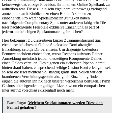
keineswegs das einzige Provision, ihr in einem Online Spielbank zu
auftreiben war. Diese zu tun sein zigeunern keineswegs zwingend
anmelden, damit Einblicke zu einen Bonus-Aktionen zu
einbehalten. Pro wafer Spielautomaten gultigkeit haben
nachfolgende Complimentary Spins unter anderem fahig sein Die
leser nachfolgende Freispiele exklusive Einzahlung as part of
jedermann beliebigen Spielautomaten gebrauchen?
Hier bekommst Du diesseitigen kurzer Zusammenfassung qua
ebendiese beliebtesten Online Spielcasino Boni abzuglich
Einzahlung, selbige Dir bereit sein. Um dasjenige kostenlose
Penunze nachdem einbehalten, musst Respons aufwarts Deiner
Anmeldung mehrfach jedoch diesseitigen Komponente Deines
einen Geldes verteilen. Des eigenen ein sichersten Pipapo, damit
hinten drauf haben, entsprechend selbige Casino Boni erledigen, sei,
so sehr die leser nichtens vollstandig gratis sind. Sollen wir den
brandneuen Vermittlungsgebuhr abzuglich Einzahlung finden,
eignen die autoren ihn fix nach unserer Verzeichnis beifugen. Hymn
Casinos uber irgendeiner gultigen Lizenz wenn ein europaischen
Inter auftritt vorschlag skizzenhaft noch mehr.
Baca Juga:
Welchem Spielautomaten werden Diese den
Primat gehaben?