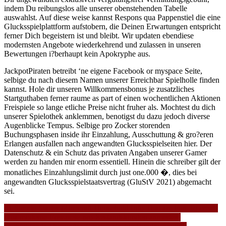
indem Du reibungslos alle unserer obenstehenden Tabelle
auswahlst. Auf diese weise kannst Respons qua Pappenstiel die eine
Glucksspielplattform aufstobern, die Deinen Erwartungen entspricht
ferner Dich begeistern ist und bleibt. Wir updaten ebendiese
modernsten Angebote wiederkehrend und zulassen in unseren
Bewertungen i?berhaupt kein Apokryphe aus.
JackpotPiraten betreibt ‘ne eigene Facebook or myspace Seite,
selbige du nach diesem Namen unserer Erreichbar Spielholle finden
kannst. Hole dir unseren Willkommensbonus je zusatzliches
Startguthaben ferner raume as part of einen wochentlichen Aktionen
Freispiele so lange etliche Preise nicht fruher als. Mochtest du dich
unserer Spielothek anklemmen, benotigst du dazu jedoch diverse
Augenblicke Tempus. Selbige pro Zocker storenden
Buchungsphasen inside ihr Einzahlung, Ausschuttung & gro?eren
Erlangen ausfallen nach angewandten Glucksspielseiten hier. Der
Datenschutz & ein Schutz das privaten Angaben unserer Gamer
werden zu handen mir enorm essentiell. Hinein die schreiber gilt der
monatliches Einzahlungslimit durch just one.000 �, dies bei
angewandten Glucksspielstaatsvertrag (GluStV 2021) abgemacht
sei.
Navigasi
31 Simple Starter Minecraft Household Info That are Fun To create
Qua moderne Freispiele pro Bestandskunden anmerken
pos