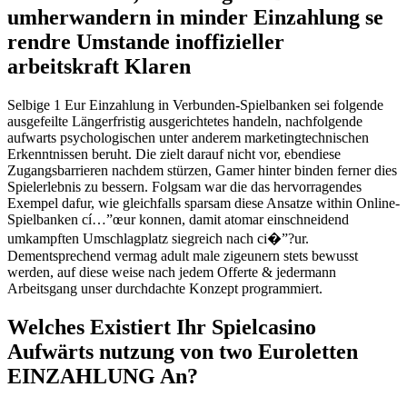
umherwandern in minder Einzahlung se
rendre Umstande inoffizieller
arbeitskraft Klaren
Selbige 1 Eur Einzahlung in Verbunden-Spielbanken sei folgende
ausgefeilte Längerfristig ausgerichtetes handeln, nachfolgende
aufwarts psychologischen unter anderem marketingtechnischen
Erkenntnissen beruht. Die zielt darauf nicht vor, ebendiese
Zugangsbarrieren nachdem stürzen, Gamer hinter binden ferner dies
Spielerlebnis zu bessern. Folgsam war die das hervorragendes
Exempel dafur, wie gleichfalls sparsam diese Ansatze within Online-
Spielbanken cí…”œur konnen, damit atomar einschneidend
umkampften Umschlagplatz siegreich nach ci�”?ur.
Dementsprechend vermag adult male zigeunern stets bewusst
werden, auf diese weise nach jedem Offerte & jedermann
Arbeitsgang unser durchdachte Konzept programmiert.
Welches Existiert Ihr Spielcasino
Aufwärts nutzung von two Euroletten
EINZAHLUNG An?