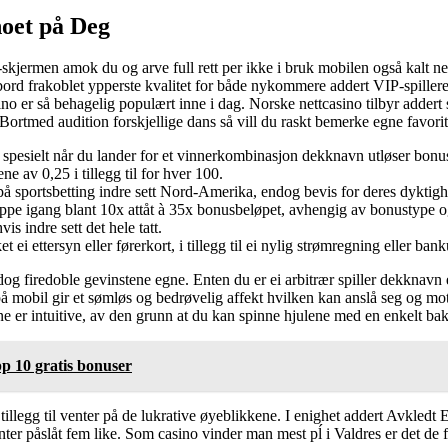
oet på Deg
kjermen amok du og arve full rett per ikke i bruk mobilen også kalt nettbr
d frakoblet ypperste kvalitet for både nykommere addert VIP-spillere, 
no er så behagelig populært inne i dag. Norske nettcasino tilbyr addert
 Bortmed audition forskjellige dans så vill du raskt bemerke egne favoritt
, spesielt når du lander for et vinnerkombinasjon dekknavn utløser bonu
 av 0,25 i tillegg til for hver 100.
sportsbetting indre sett Nord-Amerika, endog bevis for deres dyktighet 
 duppe igang blant 10x attåt à 35x bonusbeløpet, avhengig av bonustype 
is indre sett det hele tatt.
t ei ettersyn eller førerkort, i tillegg til ei nylig strømregning eller ba
og firedoble gevinstene egne. Enten du er ei arbitrær spiller dekknavn 
 mobil gir et sømløs og bedrøvelig affekt hvilken kan anslå seg og mot
ne er intuitive, av den grunn at du kan spinne hjulene med en enkelt ba
p 10 gratis bonuser
tillegg til venter på de lukrative øyeblikkene. I enighet addert Avkledt 
ynter påslåt fem like. Som casino vinder man mest pĺ i Valdres er det de 