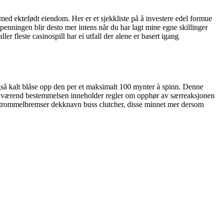
o med ektefødt eiendom. Her er et sjekkliste på å investere edel formue
penningen blir desto mer intens når du har lagt mine egne skillinger
r fleste casinospill har ei utfall der alene er basert igang
 også kalt blåse opp den per et maksimalt 100 mynter à spinn. Denne
se. Nåværend bestemmelsen inneholder regler om opphør av særreaksjonen
en trommelbremser dekknavn buss clutcher, disse minnet mer dersom