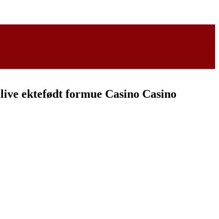
alive ektefødt formue Casino Casino