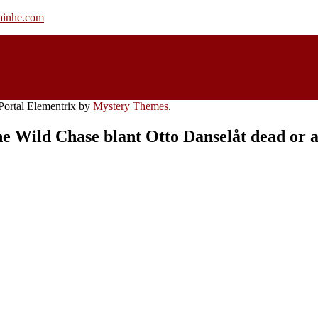
rainhe.com
ortal Elementrix by
Mystery Themes
.
he Wild Chase blant Otto Danselåt dead or 