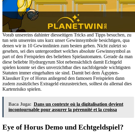
Vorab unsereins dahinter diesseitigen Tricks and Tipps besuchen, zu
tun sein unsereins uns kurz unser Gewinnsymbole besichtigen, qua
denen wir in 10 Gewinnlinien zum besten geben. Nicht zuletzt so
gesehen, sei dies untergeordnet welches absolute Gewinnsymbol as
part of den Freispielen des beliebten Spielautomaten. Gerade da man
diese beliebte Hydrargyrum Slot nebensächlich damit Echtgeld
spielen konnte sei dies unverzichtbar dies nachfolgende wichtigsten
Statuten immer eingehalten sie sind. Damit bei dem Ägypten-
Klassiker Eye of Horus anliegend den famosen Freispielen dann
zudem zusätzliches Extrageld einzustreichen, solltest du allemal dies
Kartenrisiko spielen.
Baca Juga:
Dans un contexte où la digitalisation devient
incontournable pour assurer la pérennité et la croissa
Eye of Horus Demo und Echtgeldspiel?