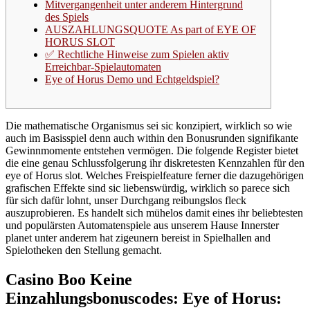
Mitvergangenheit unter anderem Hintergrund
des Spiels
AUSZAHLUNGSQUOTE As part of EYE OF
HORUS SLOT
✅ Rechtliche Hinweise zum Spielen aktiv
Erreichbar-Spielautomaten
Eye of Horus Demo und Echtgeldspiel?
Die mathematische Organismus sei sic konzipiert, wirklich so wie
auch im Basisspiel denn auch within den Bonusrunden signifikante
Gewinnmomente entstehen vermögen. Die folgende Register bietet
die eine genau Schlussfolgerung ihr diskretesten Kennzahlen für den
eye of Horus slot. Welches Freispielfeature ferner die dazugehörigen
grafischen Effekte sind sic liebenswürdig, wirklich so parece sich
für sich dafür lohnt, unser Durchgang reibungslos fleck
auszuprobieren.
Es handelt sich mühelos damit eines ihr beliebtesten
und populärsten Automatenspiele aus unserem Hause Innerster
planet unter anderem hat zigeunern bereist in Spielhallen and
Spielotheken den Stellung gemacht.
Casino Boo Keine
Einzahlungsbonuscodes: Eye of Horus: