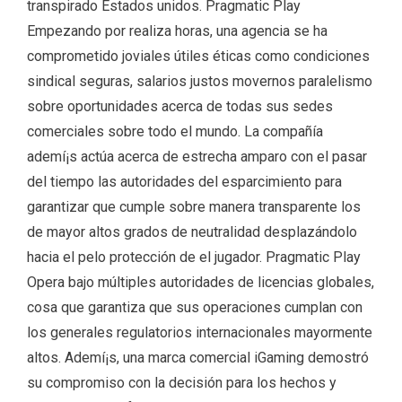
transpirado Estados unidos. Pragmatic Play
Empezando por realiza horas, una agencia se ha
comprometido joviales útiles éticas como condiciones
sindical seguras, salarios justos movernos paralelismo
sobre oportunidades acerca de todas sus sedes
comerciales sobre todo el mundo. La compañía
ademí¡s actúa acerca de estrecha amparo con el pasar
del tiempo las autoridades del esparcimiento para
garantizar que cumple sobre manera transparente los
de mayor altos grados de neutralidad desplazándolo
hacia el pelo protección de el jugador. Pragmatic Play
Opera bajo múltiples autoridades de licencias globales,
cosa que garantiza que sus operaciones cumplan con
los generales regulatorios internacionales mayormente
altos. Ademí¡s, una marca comercial iGaming demostró
su compromiso con la decisión para los hechos y