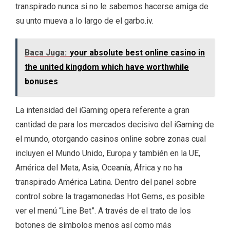
transpirado nunca si no le sabemos hacerse amiga de
su unto mueva a lo largo de el garbo.iv.
Baca Juga:
your absolute best online casino in
the united kingdom which have worthwhile
bonuses
La intensidad del iGaming opera referente a gran
cantidad de para los mercados decisivo del iGaming de
el mundo, otorgando casinos online sobre zonas cual
incluyen el Mundo Unido, Europa y también en la UE,
América del Meta, Asia, Oceanía, África y no ha
transpirado América Latina. Dentro del panel sobre
control sobre la tragamonedas Hot Gems, es posible
ver el menú “Line Bet”. A través de el trato de los
botones de símbolos menos así­ como más