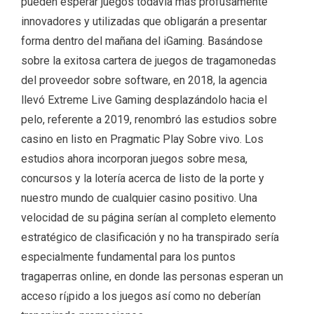
pueden esperar juegos todavía más profusamente
innovadores y utilizadas que obligarán a presentar
forma dentro del mañana del iGaming. Basándose
sobre la exitosa cartera de juegos de tragamonedas
del proveedor sobre software, en 2018, la agencia
llevó Extreme Live Gaming desplazándolo hacia el
pelo, referente a 2019, renombró las estudios sobre
casino en listo en Pragmatic Play Sobre vivo. Los
estudios ahora incorporan juegos sobre mesa,
concursos y la lotería acerca de listo de la porte y
nuestro mundo de cualquier casino positivo. Una
velocidad de su página serí­an al completo elemento
estratégico de clasificación y no ha transpirado serí­a
especialmente fundamental para los puntos
tragaperras online, en donde las personas esperan un
acceso rí¡pido a los juegos así­ como no deberían