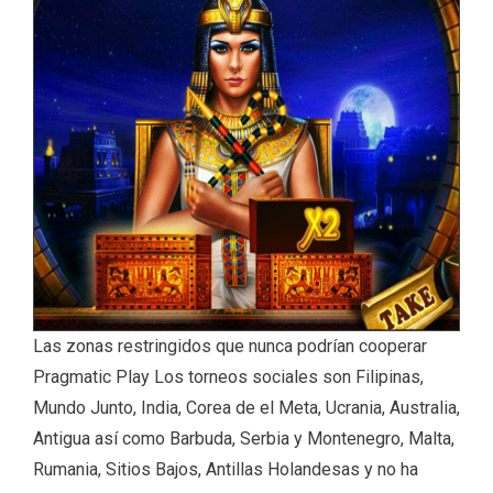
Las zonas restringidos que nunca podrían cooperar
Pragmatic Play Los torneos sociales son Filipinas,
Mundo Junto, India, Corea de el Meta, Ucrania, Australia,
Antigua así­ como Barbuda, Serbia y Montenegro, Malta,
Rumania, Sitios Bajos, Antillas Holandesas y no ha