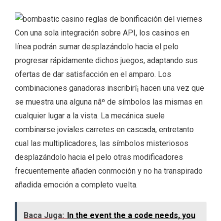
Con una sola integración sobre API, los casinos en
línea podrán sumar desplazándolo hacia el pelo
progresar rápidamente dichos juegos, adaptando sus
ofertas de dar satisfacción en el amparo. Los
combinaciones ganadoras inscribirí¡ hacen una vez que
se muestra una alguna nâº de símbolos las mismas en
cualquier lugar a la vista. La mecánica suele
combinarse joviales carretes en cascada, entretanto
cual las multiplicadores, las símbolos misteriosos
desplazándolo hacia el pelo otras modificadores
frecuentemente añaden conmoción y no ha transpirado
añadida emoción a completo vuelta.
Baca Juga:
In the event the a code needs, you