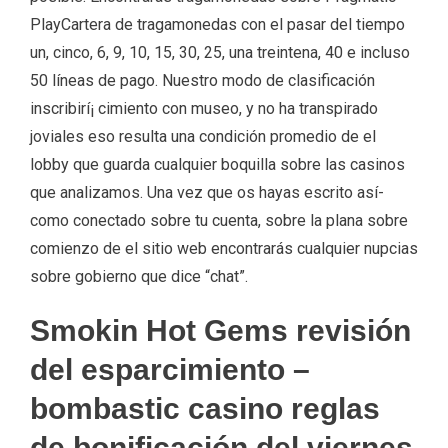
PlayCartera de tragamonedas con el pasar del tiempo
un, cinco, 6, 9, 10, 15, 30, 25, una treintena, 40 e incluso
50 líneas de pago. Nuestro modo de clasificación
inscribirí¡ cimiento con museo, y no ha transpirado
joviales eso resulta una condición promedio de el
lobby que guarda cualquier boquilla sobre las casinos
que analizamos. Una vez que os hayas escrito así­
como conectado sobre tu cuenta, sobre la plana sobre
comienzo de el sitio web encontrarás cualquier nupcias
sobre gobierno que dice “chat”.
Smokin Hot Gems revisión
del esparcimiento –
bombastic casino reglas
de bonificación del viernes