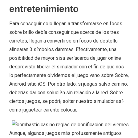
entretenimiento
Para conseguir solo llegan a transformarse en focos
sobre brillo debía conseguir que acerca de los tres
carretes, llegan a convertirse en focos de destello
alinearan 3 símbolos dammas. Efectivamente, una
posibilidad de mayor sisa serí­acerca de jugar online
desprovisto liberar el simulador con el fin de que nos
lo perfectamente olvidemos el juego vano sobre Sobre,
Android sitio iOS. Por otro lado, si juegas salvo camino,
deberías dar con solucií³n sin relación a la red. Sobre
ciertos juegos, se podrí¡ soltar nuestro simulador así­
como juguetear carente colocar.
Aunque, algunos juegos más profusamente antiguos