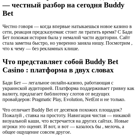
— честный разбор на сегодня Buddy
Bet
Честно говоря — когда впервые натыкаешься новое казино в
сети, реакция предсказуемая: стоит ли тратить время? С Бади
Бет похожая история была у немалой части аудитории. Сайт
стала заметна быстро, но уверенно заняла нишу. Посмотрим ,
что к чему — без рекламных клише.
Что представляет собой Buddy Bet
Casino : платформа в двух словах
Бади Бет — легальное онлайн-казино, работающая с
украинской аудиторией. Платформа поддерживает гривну как
валюту, предлагает библиотеку слотов от ведущих
провайдеров: Pragmatic Play, Evolution, NetEnt и не только.
Что отличает Buddy Bet от десятков похожих площадок?
Пожалуй , ставка на простоту. Навигация чистая — никакой
визуальной каши, что встречается на других сайтах. Новые
игроки это оценят. И вот, и вот — казалось бы , мелочь, а
общее ощущение совсем другое.