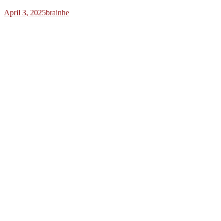
April 3, 2025
brainhe