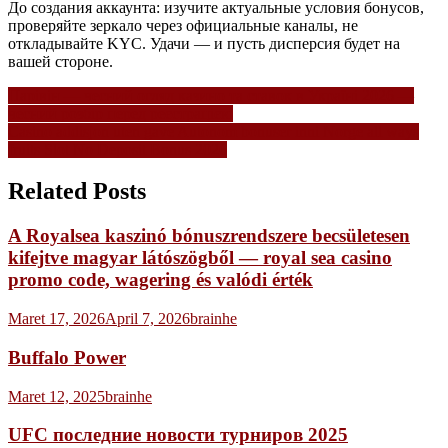
До создания аккаунта: изучите актуальные условия бонусов,
проверяйте зеркало через официальные каналы, не
откладывайте KYC. Удачи — и пусть дисперсия будет на
вашей стороне.
Navigasi
Парівін — чесний огляд казино та ставок в Україні 2026 —
чесний розбір перед реєстрацією
pos
Casino addisjon uten gave Autonom bonuser inni Norge all ways
fruits Slot No Deposit Bonus 2026
Related Posts
A Royalsea kaszinó bónuszrendszere becsületesen
kifejtve magyar látószögből — royal sea casino
promo code, wagering és valódi érték
Maret 17, 2026
April 7, 2026
brainhe
Buffalo Power
Maret 12, 2025
brainhe
UFC последние новости турниров 2025