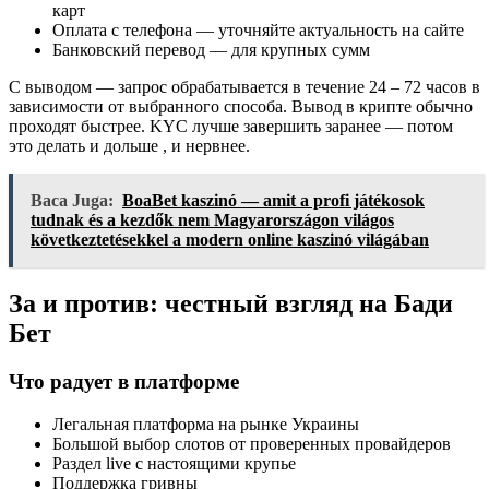
карт
Оплата с телефона — уточняйте актуальность на сайте
Банковский перевод — для крупных сумм
С выводом — запрос обрабатывается в течение 24 – 72 часов в
зависимости от выбранного способа. Вывод в крипте обычно
проходят быстрее. KYC лучше завершить заранее — потом
это делать и дольше , и нервнее.
Baca Juga:
BoaBet kaszinó — amit a profi játékosok
tudnak és a kezdők nem Magyarországon világos
következtetésekkel a modern online kaszinó világában
За и против: честный взгляд на Бади
Бет
Что радует в платформе
Легальная платформа на рынке Украины
Большой выбор слотов от проверенных провайдеров
Раздел live с настоящими крупье
Поддержка гривны