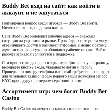
Buddy Bet вход на сайт: как войти в
аккаунт и не запутаться
Популярный вопрос среди игроков — Buddy Bet войти.
Ничего сложного, но детали важны.
Сайт Buddy Bet обновляет рабочие адреса — знакомая
ситуация на украинском рынке. Провайдеры интернета могут
ограничивать доступ к казино-платформам, именно поэтому
администрация регулярно обновляет рабочие ссылки. Найти
рабочее зеркало публикуется в поддержке.
Сам процесс входа прост: открываете официальную страницу,
выбираете кнопку входа, указываете логин и пароль.
Проверка по номеру телефона или email требуется — стандарт
для легальных казино. После первого входа возможен запрос
KYC-процедуру при первом серьёзном снятии.
Ассортимент игр: чем богат Buddy Bet
Casino
Buddy Bet Casino включает несколько сотен слотов — от