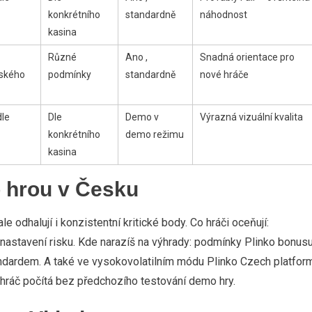
konkrétního
standardně
náhodnost
kasina
Různé
Ano ,
Snadná orientace pro
rského
podmínky
standardně
nové hráče
le
Dle
Demo v
Výrazná vizuální kvalita
konkrétního
demo režimu
kasina
o hrou v Česku
 odhalují i konzistentní kritické body. Co hráči oceňují:
ta nastavení risku. Kde narazíš na výhrady: podmínky Plinko bonus
dardem. A také ve vysokovolatilním módu Plinko Czech platfor
hráč počítá bez předchozího testování demo hry.