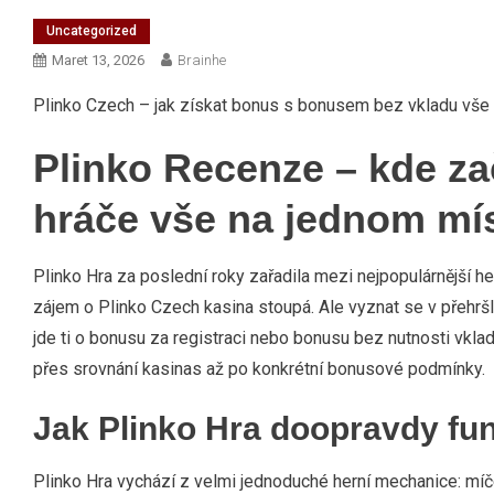
Uncategorized
Maret 13, 2026
Brainhe
Plinko Czech – jak získat bonus s bonusem bez vkladu vše
Plinko Recenze – kde zač
hráče vše na jednom mí
Plinko Hra za poslední roky zařadila mezi nejpopulárnější he
zájem o Plinko Czech kasina stoupá. Ale vyznat se v přehrš
jde ti o bonusu za registraci nebo bonusu bez nutnosti vkla
přes srovnání kasinas až po konkrétní bonusové podmínky.
Jak Plinko Hra doopravdy fu
Plinko Hra vychází z velmi jednoduché herní mechanice: mí