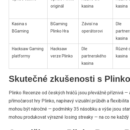
originál
kasina
kasina
Kasina s
BGaming
Závisí na
Dle
BGaming
Plinko Hra
operátorovi
partne
kasina
Hacksaw Gaming
Hacksaw
Dle
Různé d
platformy
verze Plinko
partnerského
kasina
kasina
Skutečné zkušenosti s Plink
Plinko Recenze od českých hráčů jsou převážně příznivá — ale
přímočarost hry Plinko, napínavý vizuální průběh a flexibili
mohou být náročné — podmínky 35 násobku a výše jsou stan
mohou produkovat výrazné losing streaky — na co ne každý 