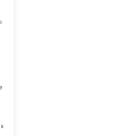
o
py
 k