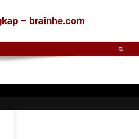
ngkap – brainhe.com