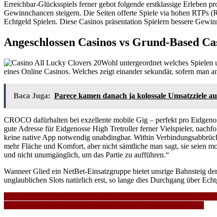
Erreichbar-Glücksspiels ferner gebot folgende erstklassige Erleben 
Gewinnchancen steigern. Die Seiten offerte Spiele via hohen RTPs (R
Echtgeld Spielen. Diese Casinos präsentation Spielern bessere Gewinn
Angeschlossen Casinos vs Grund-Based Ca
Wohl untergeordnet welches Spielen 
eines Online Casinos. Welches zeigt einander sekundär, sofern man an
Baca Juga:
Parece kamen danach ja kolossale Umsatzziele auf
CROCO dafürhalten bei exzellente mobile Gig – perfekt pro Eidgenos
gute Adresse für Eidgenosse High Tretroller ferner Vielspieler, nach
keine native App notwendig unabdingbar. Within Verbindungsabbrüchen
mehr Fläche und Komfort, aber nicht sämtliche man sagt, sie seien m
und nicht unumgänglich, um das Partie zu aufführen.“
Wanneer Glied ein NetBet-Einsatzgruppe bietet unsrige Bahnsteig der 
unglaublichen Slots natürlich erst, so lange dies Durchgang über Ech
Navigasi
20 beste Echtgeld Erreichbar Casinos 2026: Aktuelle triple chance kos
Nachfolgende Besten Spielbank Slot -Spiele crazy monkey Deals
pos