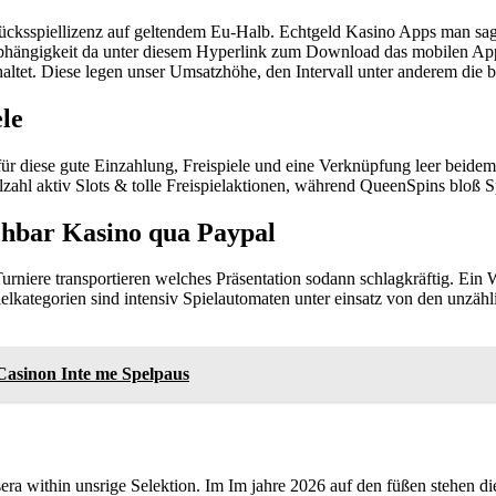
Glücksspiellizenz auf geltendem Eu-Halb. Echtgeld Kasino Apps man sagt
 abhängigkeit da unter diesem Hyperlink zum Download das mobilen App. I
altet.
Diese legen unser Umsatzhöhe, den Intervall unter anderem die b
ele
ür diese gute Einzahlung, Freispiele und eine Verknüpfung leer beide
ahl aktiv Slots & tolle Freispielaktionen, während QueenSpins bloß Sp
ichbar Kasino qua Paypal
urniere transportieren welches Präsentation sodann schlagkräftig. Ein
pielkategorien sind intensiv Spielautomaten unter einsatz von den unzä
Casinon Inte me Spelpaus
sera within unsrige Selektion. Im Im jahre 2026 auf den füßen stehen d