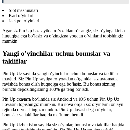
Slot mashinalari
Kart o’yinlari
Jackpot o’yinlari
Agar siz Pin Up Uz saytida ro’yxatdan o’tsangiz, siz o’yinga kirish
huquqiga ega bo’lasiz va o’zingizga yoqqan o’yinlarni topishingiz
mumkin.
Yangi o’yinchilar uchun bonuslar va
takliflar
Pin Up Uz saytida yangi o‘yinchilar uchun bonuslar va takliflar
mavjud. Siz Pin Up saytiga ro‘yxatdan o‘tganida, siz avtomatik
ravishda bonus olish huquqiga ega bo‘lasiz. Bu bonus sizning
birinchi depozitingizning 100% ga teng bo‘ladi.
Pin Up скачать bo‘limida siz Android va iOS uchun Pin Up Uz
ilovasini topishingiz mumkin. Bu ilova orqali siz o‘yinlarni onlayn
rejimda o‘ynashingiz mumkin. Pin Up ilovasi sizga o‘yinlar,
bonuslar va takliflar haqida ma‘lumot beradi.
Pin Up Uzbekistan saytida siz o‘yinlar, bonuslar va takliflar haqida
ma‘lumot topishingiz mumkin. Siz Pin Up Uz saytiga tashrif