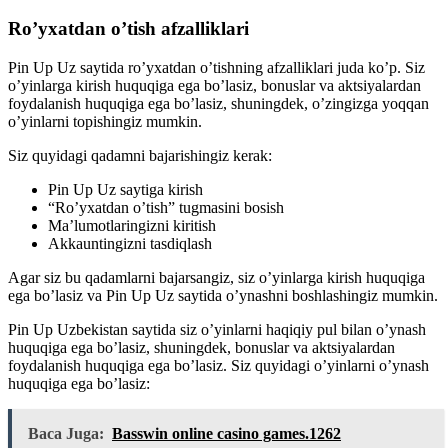
Ro’yxatdan o’tish afzalliklari
Pin Up Uz saytida ro’yxatdan o’tishning afzalliklari juda ko’p. Siz
o’yinlarga kirish huquqiga ega bo’lasiz, bonuslar va aktsiyalardan
foydalanish huquqiga ega bo’lasiz, shuningdek, o’zingizga yoqqan
o’yinlarni topishingiz mumkin.
Siz quyidagi qadamni bajarishingiz kerak:
Pin Up Uz saytiga kirish
“Ro’yxatdan o’tish” tugmasini bosish
Ma’lumotlaringizni kiritish
Akkauntingizni tasdiqlash
Agar siz bu qadamlarni bajarsangiz, siz o’yinlarga kirish huquqiga
ega bo’lasiz va Pin Up Uz saytida o’ynashni boshlashingiz mumkin.
Pin Up Uzbekistan saytida siz o’yinlarni haqiqiy pul bilan o’ynash
huquqiga ega bo’lasiz, shuningdek, bonuslar va aktsiyalardan
foydalanish huquqiga ega bo’lasiz. Siz quyidagi o’yinlarni o’ynash
huquqiga ega bo’lasiz:
Baca Juga:
Basswin online casino games.1262