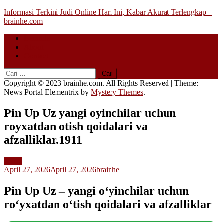
Skip
Informasi Terkini Judi Online Hari Ini, Kabar Akurat Terlengkap –
to
brainhe.com
content
Beranda
About
Contact
Cari
untuk:
Copyright © 2023 brainhe.com. All Rights Reserved
|
Theme:
News Portal Elementrix by
Mystery Themes
.
Pin Up Uz yangi oyinchilar uchun
royxatdan otish qoidalari va
afzalliklar.1911
News
April 27, 2026
April 27, 2026
brainhe
Pin Up Uz – yangi o‘yinchilar uchun
ro‘yxatdan o‘tish qoidalari va afzalliklar