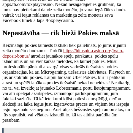
apps.fb.com/foxplaycasino. Nekad nesagādājieties grūtībām, ka
jums nav pietiekami daudz zelta monētu, jo varat iegādāties daudz
vairāk vai iegūt reklāmas un mārketinga zelta monētas savā
Facebook tīmekļa lapā /foxplaycasino.
Nepastāvība — cik bieži Pokies maksā
Reizinātāju pokiēs laimests faktiski tiek palielināts, jo jums ir jautri
zelta monētu daudzums. Turklāt
https://hitnspin-casino.org/lv/no-
deposit-bonus/
atrodiet jaunākos spēļu pārskatus, pokies spēļu
izlaidumus un arī vienkāršas metodes, kā laimēt pokiēs. Mūsu
profesionālie pārskati aizsargā visas vadošās tiešsaistes pokies
organizācijas, kā arī Microgaming, tiešsaistes aktivitātes, Playtech un
jūs aristokrātu pokies. Laipni lūdzam Uber Pokies, kur ir patīkami
atrast un spēlēt labākos pokies tiešsaistē nekad nebeidzas! Neatkarīgi
no tā, vai izveidojat jaunāko Lobstermania portu lietojumprogrammu
vai ātri spēlējat azartspēles, izmantojot pārlūkprogrammu, jūra
faktiski sazinās. Tā kā ieteikumi kļūst patiesi caurspīdīgi, derību
slēdzēji īsā laikā iegūs jūsu izgatavotās preces un viņiem būs iespēja
iegūt apzinātu sasniegumu Austrālijas tiešsaistes spēļu automātos, un
jūs sapratīsit, vai vēlaties izbaudīt to, kā tas atbilst parādītajām
prasībām.