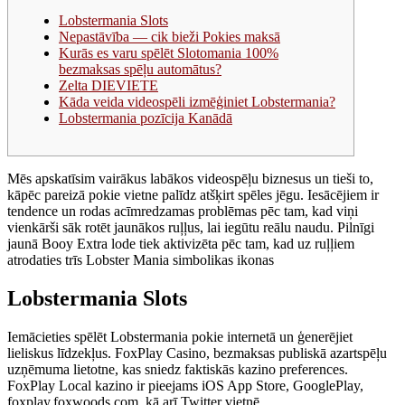
Lobstermania Slots
Nepastāvība — cik bieži Pokies maksā
Kurās es varu spēlēt Slotomania 100%
bezmaksas spēļu automātus?
Zelta DIEVIETE
Kāda veida videospēli izmēģiniet Lobstermania?
Lobstermania pozīcija Kanādā
Mēs apskatīsim vairākus labākos videospēļu biznesus un tieši to,
kāpēc pareizā pokie vietne palīdz atšķirt spēles jēgu. Iesācējiem ir
tendence un rodas acīmredzamas problēmas pēc tam, kad viņi
vienkārši sāk rotēt jaunākos ruļļus, lai iegūtu reālu naudu.
Pilnīgi
jaunā Booy Extra lode tiek aktivizēta pēc tam, kad uz ruļļiem
atrodaties trīs Lobster Mania simbolikas ikonas
Lobstermania Slots
Iemācieties spēlēt Lobstermania pokie internetā un ģenerējiet
lieliskus līdzekļus. FoxPlay Casino, bezmaksas publiskā azartspēļu
uzņēmuma lietotne, kas sniedz faktiskās kazino preferences.
FoxPlay Local kazino ir pieejams iOS App Store, GooglePlay,
foxplay.foxwoods.com, kā arī Twitter vietnē