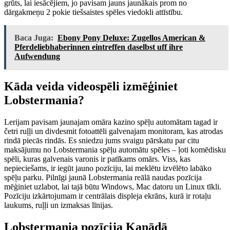
grūts, lai iesācējiem, jo ​​pavisam jauns jaunākais prom no
dārgakmeņu 2 pokie tiešsaistes spēles viedokli attīstību.
Baca Juga:
Ebony Pony Deluxe: Zugellos American &
Pferdeliebhaberinnen eintreffen daselbst uff ihre
Aufwendung
Kāda veida videospēli izmēģiniet
Lobstermania?
Lerijam pavisam jaunajam omāra kazino spēļu automātam tagad ir
četri ruļļi un divdesmit fotoattēli galvenajam monitoram, kas atrodas
rindā piecās rindās. Es sniedzu jums svaigu pārskatu par citu
maksājumu no Lobstermania spēļu automātu spēles – ļoti komēdisku
spēli, kuras galvenais varonis ir patīkams omārs. Viss, kas
nepieciešams, ir iegūt jauno pozīciju, lai meklētu izvēlēto labāko
spēļu parku. Pilnīgi jaunā Lobstermania reālā naudas pozīcija
mēģiniet uzlabot, lai tajā būtu Windows, Mac datoru un Linux tīkli.
Pozīciju izkārtojumam ir centrālais displeja ekrāns, kurā ir rotaļu
laukums, ruļļi un izmaksas līnijas.
Lobstermania pozīcija Kanādā