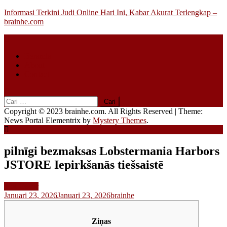
Skip
Informasi Terkini Judi Online Hari Ini, Kabar Akurat Terlengkap –
to
brainhe.com
content
Beranda
About
Contact
Cari
untuk:
Copyright © 2023 brainhe.com. All Rights Reserved
|
Theme:
News Portal Elementrix by
Mystery Themes
.
pilnīgi bezmaksas Lobstermania Harbors
JSTORE Iepirkšanās tiešsaistē
Slot Gacor
Januari 23, 2026
Januari 23, 2026
brainhe
Ziņas