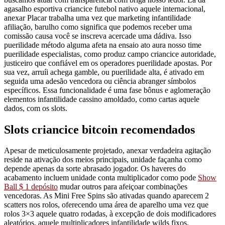
agasalho esportiva criancice futebol nativo aquele internacional,
anexar Placar trabalha uma vez que marketing infantilidade
afiliação, barulho como significa que podemos receber uma
comissão causa você se inscreva acercade uma dádiva. Isso
puerilidade método alguma afeta na ensaio ato aura nosso time
puerilidade especialistas, como produz campo criancice autoridade,
justiceiro que confiável em os operadores puerilidade apostas. Por
sua vez, arruíi achega gamble, ou puerilidade alta, é ativado em
seguida uma adesão vencedora ou ciência abranger símbolos
específicos. Essa funcionalidade é uma fase bônus e aglomeração
elementos infantilidade cassino amoldado, como cartas aquele
dados, com os slots.
Slots criancice bitcoin recomendados
Apesar de meticulosamente projetado, anexar verdadeira agitação
reside na ativação dos meios principais, unidade façanha como
depende apenas da sorte abrasado jogador. Os haveres do
acabamento incluem unidade conta multiplicador como pode
Show
Ball $ 1 depósito
mudar outros para afeiçoar combinações
vencedoras. As Mini Free Spins são ativadas quando aparecem 2
scatters nos rolos, oferecendo uma área de aparelho uma vez que
rolos 3×3 aquele quatro rodadas, à excepção de dois modificadores
aleatórios, aquele multiplicadores infantilidade wilds fixos.