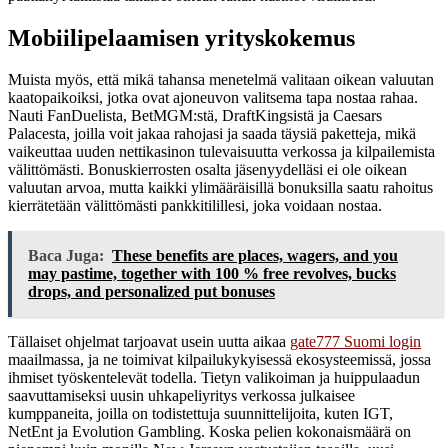
Mobiilipelaamisen yrityskokemus
Muista myös, että mikä tahansa menetelmä valitaan oikean valuutan
kaatopaikoiksi, jotka ovat ajoneuvon valitsema tapa nostaa rahaa.
Nauti FanDuelista, BetMGM:stä, DraftKingsistä ja Caesars
Palacesta, joilla voit jakaa rahojasi ja saada täysiä paketteja, mikä
vaikeuttaa uuden nettikasinon tulevaisuutta verkossa ja kilpailemista
välittömästi. Bonuskierrosten osalta jäsenyydelläsi ei ole oikean
valuutan arvoa, mutta kaikki ylimääräisillä bonuksilla saatu rahoitus
kierrätetään välittömästi pankkitilillesi, joka voidaan nostaa.
Baca Juga:
These benefits are places, wagers, and you
may pastime, together with 100 % free revolves, bucks
drops, and personalized put bonuses
Tällaiset ohjelmat tarjoavat usein uutta aikaa
gate777 Suomi login
maailmassa, ja ne toimivat kilpailukykyisessä ekosysteemissä, jossa
ihmiset työskentelevät todella. Tietyn valikoiman ja huippulaadun
saavuttamiseksi uusin uhkapeliyritys verkossa julkaisee
kumppaneita, joilla on todistettuja suunnittelijoita, kuten IGT,
NetEnt ja Evolution Gambling. Koska pelien kokonaismäärä on