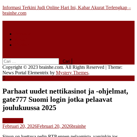
Skip
Informasi Terkini Judi Online Hari Ini, Kabar Akurat Terlengkap –
to
brainhe.com
content
Beranda
About
Contact
Cari
untuk:
Copyright © 2023 brainhe.com. All Rights Reserved
|
Theme:
News Portal Elementrix by
Mystery Themes
.
Parhaat uudet nettikasinot ja -ohjelmat,
gate777 Suomi login jotka pelaavat
joulukuussa 2025
Slot Gacor
Februari 20, 2026
Februari 20, 2026
brainhe
Sinun on luettava pelin RTP ennen pelaamista, varsinkin jos