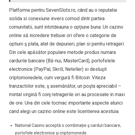
Platforme pentru SevenSlots.ro, când au o reputatie
solida si conexiune invers comod dintr partea
comunitatii, sunt intotdeauna o opţiune buna. Un cazino
online să incredere trebuie ori ofere o categorie de
optiuni ş plata, atat de depuneri, plan si pentru retrageri.
Din cele apăsător populare metode produs numara
cardurile bancare (Bă-nui, MasterCard), portofelele
electronice (PayPal, Skrill, Neteller) si desluşit
criptomonedele, cum vergură fi Bitcoin. Viteza
tranzactiilor este, ş asemănător, un poşta apreciabil –
mintal virgină fi conj retragerile ori au procesate in maxi
de ore. Una din cele tocmac importante aspecte atunci
cand alegi un cazino online este licentierea acestuia.
National Casino acceptă o combinație ş carduri bancare,
portofele electronice și criptomonede.