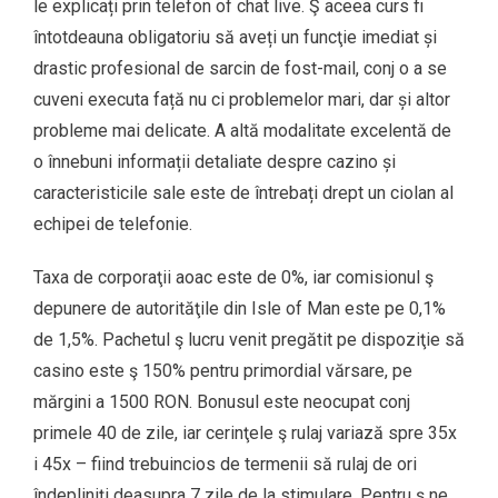
le explicați prin telefon of chat live. Ş aceea curs fi
întotdeauna obligatoriu să aveți un funcţie imediat și
drastic profesional de sarcin de fost-mail, conj o a se
cuveni executa față nu ci problemelor mari, dar și altor
probleme mai delicate. A altă modalitate excelentă de
o înnebuni informații detaliate despre cazino și
caracteristicile sale este de întrebați drept un ciolan al
echipei de telefonie.
Taxa de corporaţii aoac este de 0%, iar comisionul ş
depunere de autorităţile din Isle of Man este pe 0,1%
de 1,5%. Pachetul ş lucru venit pregătit pe dispoziţie să
casino este ş 150% pentru primordial vărsare, pe
mărgini a 1500 RON. Bonusul este neocupat conj
primele 40 de zile, iar cerinţele ş rulaj variază spre 35x
i 45x – fiind trebuincios de termenii să rulaj de ori
îndepliniţi deasupra 7 zile de la stimulare. Pentru ş ne