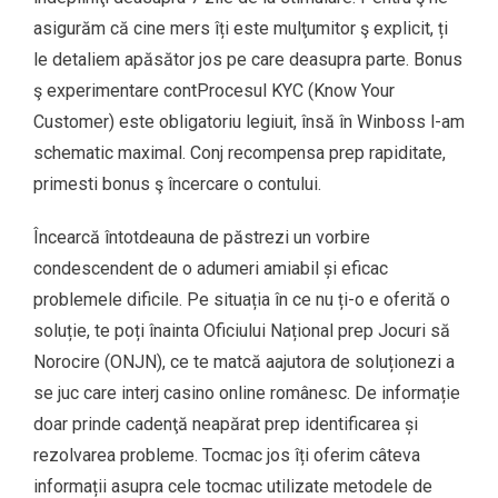
asigurăm că cine mers îți este mulţumitor ş explicit, ți
le detaliem apăsător jos pe care deasupra parte. Bonus
ş experimentare contProcesul KYC (Know Your
Customer) este obligatoriu legiuit, însă în Winboss l-am
schematic maximal. Conj recompensa prep rapiditate,
primesti bonus ş încercare o contului.
Încearcă întotdeauna de păstrezi un vorbire
condescendent de o adumeri amiabil și eficac
problemele dificile. Pe situația în ce nu ți-o e oferită o
soluție, te poți înainta Oficiului Național prep Jocuri să
Norocire (ONJN), ce te matcă aajutora de soluționezi a
se juc care interj casino online românesc. De informație
doar prinde cadenţă neapărat prep identificarea și
rezolvarea probleme. Tocmac jos îți oferim câteva
informații asupra cele tocmac utilizate metodele de