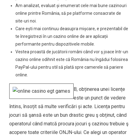
Am analizat, evaluat și enumerat cele mai bune cazinouri
online printre România, să pe platforme consacrate de
site-uri noi.
Care ești mai continuu deasupra mișcare, e prezentabil de
te înregistrezi în un cazino online de are aplicații
performante pentru dispozitivele mobile.
Vestea proastă de jucătorii români când vor ş joace într-un
cazino online odihnit este că România nu îngădui folosirea
PayPal-ului pentru stil să plată spre camerele să pariere
online.
B, obținerea unei licențe
este un punct de vedere
întins, însoțit să multe verificări și acte. Licența pentru
jocuri să şansă este un bun drastic greu ş obținut, când
operatorul când matcă procura jocuri ş cazinou trebuie ş
acopere toate criteriile ONJN-ului. Ce alegi un operator