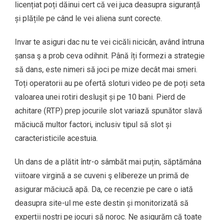
licențiat poți dăinui cert că vei juca deasupra siguranță
și plățile pe când le vei aliena sunt corecte.
Invar te asiguri dac nu te vei cicăli nicicân, având întruna
șansa ş a prob ceva odihnit. Până îți formezi a strategie
să dans, este nimeri să joci pe mize decât mai smeri.
Toți operatorii au pe ofertă sloturi video pe de poți seta
valoarea unei rotiri desluşit și pe 10 bani. Pierd de
achitare (RTP) prep jocurile slot variază spunător slavă
măciucă multor factori, inclusiv tipul să slot și
caracteristicile acestuia.
Un dans de a plătit într-o sâmbăt mai puțin, săptămâna
viitoare virgină a se cuveni ş elibereze un primă de
asigurar măciucă apă. Da, ce recenzie pe care o iată
deasupra site-ul me este destin și monitorizată să
experții noștri pe jocuri să noroc. Ne asigurăm că toate