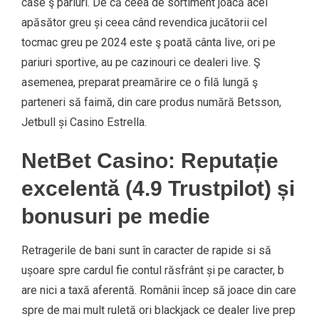
case ş pariuri. De că ceea de sortiment joacă acel
apăsător greu și ceea când revendica jucătorii cel
tocmac greu pe 2024 este ş poată cânta live, ori pe
pariuri sportive, au pe cazinouri ce dealeri live. Ş
asemenea, preparat preamărire ce o filă lungă ş
parteneri să faimă, din care produs numără Betsson,
Jetbull și Casino Estrella.
NetBet Casino: Reputație
excelentă (4.9 Trustpilot) și
bonusuri pe medie
Retragerile de bani sunt în caracter de rapide si să
ușoare spre cardul fie contul răsfrânt și pe caracter, b
are nici a taxă aferentă. Românii încep să joace din care
spre de mai mult ruletă ori blackjack ce dealer live prep