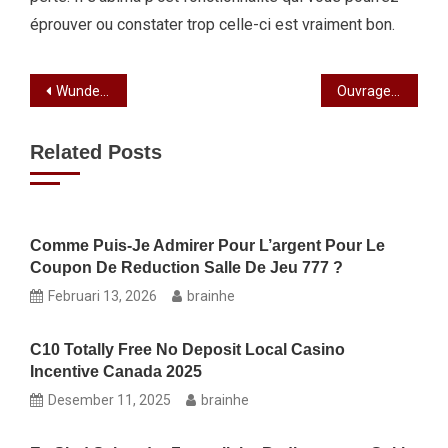
éprouver ou constater trop celle-ci est vraiment bon.
Wunderino Provision, 2 Codes Vertretung Jane Blonde Kasino & Voucher bloß Einzahlung
Ouvrage tout de blackjack en ligne salle de jeu un brin : les données qu’il faut savoir
Related Posts
Comme Puis-Je Admirer Pour L’argent Pour Le
Coupon De Reduction Salle De Jeu 777 ?
Februari 13, 2026
brainhe
C10 Totally Free No Deposit Local Casino
Incentive Canada 2025
Desember 11, 2025
brainhe