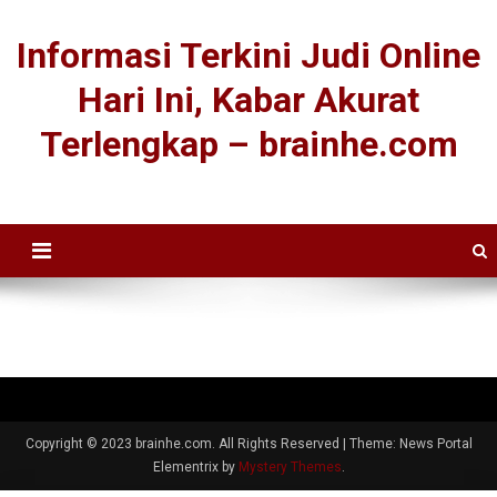
Informasi Terkini Judi Online
Hari Ini, Kabar Akurat
Terlengkap – brainhe.com
Copyright © 2023 brainhe.com. All Rights Reserved
|
Theme: News Portal
Elementrix by
Mystery Themes
.