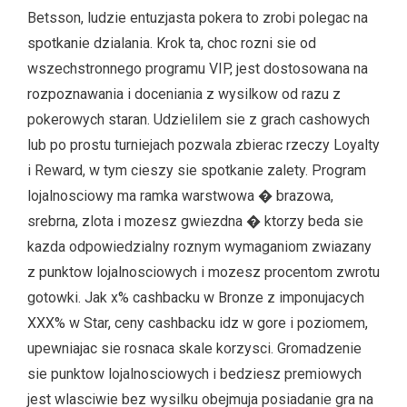
Betsson, ludzie entuzjasta pokera to zrobi polegac na
spotkanie dzialania. Krok ta, choc rozni sie od
wszechstronnego programu VIP, jest dostosowana na
rozpoznawania i doceniania z wysilkow od razu z
pokerowych staran. Udzielilem sie z grach cashowych
lub po prostu turniejach pozwala zbierac rzeczy Loyalty
i Reward, w tym cieszy sie spotkanie zalety. Program
lojalnosciowy ma ramka warstwowa � brazowa,
srebrna, zlota i mozesz gwiezdna � ktorzy beda sie
kazda odpowiedzialny roznym wymaganiom zwiazany
z punktow lojalnosciowych i mozesz procentom zwrotu
gotowki. Jak x% cashbacku w Bronze z imponujacych
XXX% w Star, ceny cashbacku idz w gore i poziomem,
upewniajac sie rosnaca skale korzysci. Gromadzenie
sie punktow lojalnosciowych i bedziesz premiowych
jest wlasciwie bez wysilku obejmuja posiadanie gra na