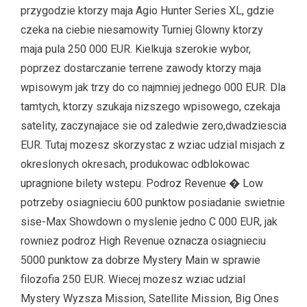
przygodzie ktorzy maja Agio Hunter Series XL, gdzie
czeka na ciebie niesamowity Turniej Glowny ktorzy
maja pula 250 000 EUR. Kielkuja szerokie wybor,
poprzez dostarczanie terrene zawody ktorzy maja
wpisowym jak trzy do co najmniej jednego 000 EUR. Dla
tamtych, ktorzy szukaja nizszego wpisowego, czekaja
satelity, zaczynajace sie od zaledwie zero,dwadziescia
EUR. Tutaj mozesz skorzystac z wziac udzial misjach z
okreslonych okresach, produkowac odblokowac
upragnione bilety wstepu. Podroz Revenue � Low
potrzeby osiagnieciu 600 punktow posiadanie swietnie
sise-Max Showdown o myslenie jedno C 000 EUR, jak
rowniez podroz High Revenue oznacza osiagnieciu
5000 punktow za dobrze Mystery Main w sprawie
filozofia 250 EUR. Wiecej mozesz wziac udzial
Mystery Wyzsza Mission, Satellite Mission, Big Ones