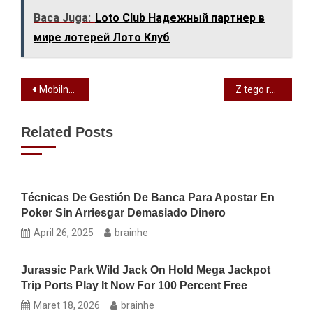
Baca Juga:
Loto Club Надежный партнер в
мире лотерей Лото Клуб
Mobilna strona internetowa kasyna online Bison dziala plynnie na kazdej przegladarce
Z tego rodzaju minuta, wsparcie ma te zalete, ze blisko kilka tysiecy slotow od ponad 120 pewnych wydawcow
Related Posts
Técnicas De Gestión De Banca Para Apostar En
Poker Sin Arriesgar Demasiado Dinero
April 26, 2025
brainhe
Jurassic Park Wild Jack On Hold Mega Jackpot
Trip Ports Play It Now For 100 Percent Free
Maret 18, 2026
brainhe