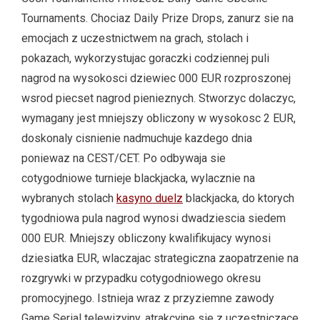
Tournaments. Chociaz Daily Prize Drops, zanurz sie na
emocjach z uczestnictwem na grach, stolach i
pokazach, wykorzystujac goraczki codziennej puli
nagrod na wysokosci dziewiec 000 EUR rozproszonej
wsrod piecset nagrod pienieznych. Stworzyc dolaczyc,
wymagany jest mniejszy obliczony w wysokosc 2 EUR,
doskonaly cisnienie nadmuchuje kazdego dnia
poniewaz na CEST/CET. Po odbywaja sie
cotygodniowe turnieje blackjacka, wylacznie na
wybranych stolach
kasyno duelz
blackjacka, do ktorych
tygodniowa pula nagrod wynosi dwadziescia siedem
000 EUR. Mniejszy obliczony kwalifikujacy wynosi
dziesiatka EUR, wlaczajac strategiczna zaopatrzenie na
rozgrywki w przypadku cotygodniowego okresu
promocyjnego. Istnieja wraz z przyziemne zawody
Game Serial telewizyjny, atrakcyjne sie z uczestniczace