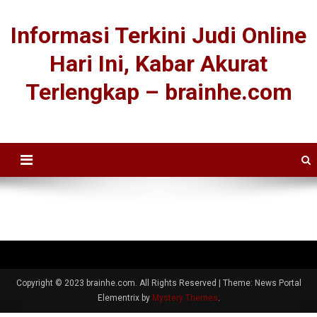
Informasi Terkini Judi Online
Hari Ini, Kabar Akurat
Terlengkap – brainhe.com
Copyright © 2023 brainhe.com. All Rights Reserved
|
Theme: News Portal
Elementrix by
Mystery Themes
.