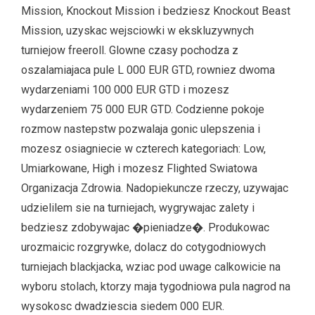
Mission, Knockout Mission i bedziesz Knockout Beast
Mission, uzyskac wejsciowki w ekskluzywnych
turniejow freeroll. Glowne czasy pochodza z
oszalamiajaca pule L 000 EUR GTD, rowniez dwoma
wydarzeniami 100 000 EUR GTD i mozesz
wydarzeniem 75 000 EUR GTD. Codzienne pokoje
rozmow nastepstw pozwalaja gonic ulepszenia i
mozesz osiagniecie w czterech kategoriach: Low,
Umiarkowane, High i mozesz Flighted Swiatowa
Organizacja Zdrowia. Nadopiekuncze rzeczy, uzywajac
udzielilem sie na turniejach, wygrywajac zalety i
bedziesz zdobywajac �pieniadze�. Produkowac
urozmaicic rozgrywke, dolacz do cotygodniowych
turniejach blackjacka, wziac pod uwage calkowicie na
wyboru stolach, ktorzy maja tygodniowa pula nagrod na
wysokosc dwadziescia siedem 000 EUR.