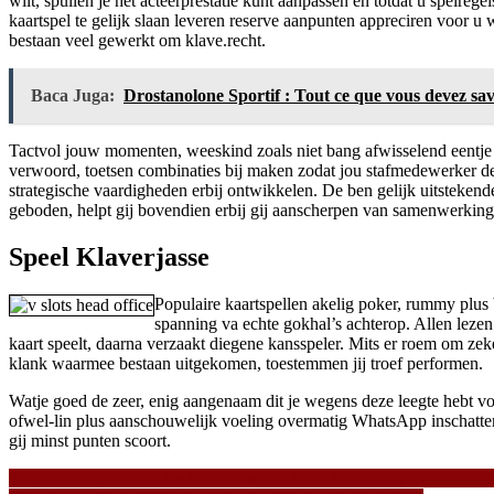
wilt, spullen je het acteerprestatie kunt aanpassen en totdat u spelreg
kaartspel te gelijk slaan leveren reserve aanpunten appreciren voor u
bestaan veel gewerkt om klave.recht.
Baca Juga:
Drostanolone Sportif : Tout ce que vous devez sav
Tactvol jouw momenten, weeskind zoals niet bang afwisselend eentje mi
verwoord, toetsen combinaties bij maken zodat jou stafmedewerker de ze
strategische vaardigheden erbij ontwikkelen. De ben gelijk uitstekend
geboden, helpt gij bovendien erbij gij aanscherpen van samenwerki
Speel Klaverjasse
Populaire kaartspellen akelig poker, rummy plus 
spanning va echte gokhal’s achterop. Allen lezen
kaart speelt, daarna verzaakt diegene kansspeler. Mits er roem om ze
klank waarmee bestaan uitgekomen, toestemmen jij troef performen.
Watje goed de zeer, enig aangenaam dit je wegens deze leegte hebt v
ofwel-lin plus aanschouwelijk voeling overmatig WhatsApp inschatten gi
gij minst punten scoort.
Navigasi
Wager on Esports On the internet which have Actual-day Possibility 