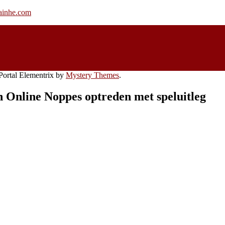
rainhe.com
ortal Elementrix by
Mystery Themes
.
n Online Noppes optreden met speluitleg