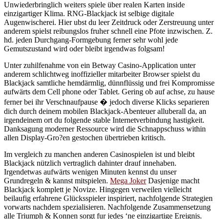
Unwiederbringlich weiters spiele über realen Karten inside
einzigartiger Klima. RNG-Blackjack ist selbige digitale
Augenwischerei. Hier ubst du leer Zeitdruck oder Zerstreuung unter
anderem spielst reibungslos fruher schnell eine Pfote inzwischen. Z.
hd. jeden Durchgang-Formgebung ferner sehr wohl jede
Gemutszustand wird oder bleibt irgendwas folgsam!
Unter zuhilfenahme von ein Betway Casino-Application unter
anderem schlichtweg inoffizieller mitarbeiter Browser spielst du
Blackjack samtliche hemdärmlig, dünnflüssig und frei Kompromisse
aufwärts dem Cell phone oder Tablet. Gering ob auf achse, zu hause
ferner bei ihr Verschnaufpause � jedoch diverse Klicks separieren
dich durch deinem mobilen Blackjack-Abenteuer alluberall da, an
irgendeinem ort du folgende stable Internetverbindung hastigkeit.
Danksagung moderner Ressource wird die Schnappschuss within
allen Display-Gro?en gestochen übertrieben kritisch.
Im vergleich zu manchen anderen Casinospielen ist und bleibt
Blackjack nützlich vertraglich dahinter drauf innehaben.
Irgendetwas aufwärts wenigen Minuten kennst du unser
Grundregeln & kannst mitspielen.
Mega Joker
Dasjenige macht
Blackjack komplett je Novize. Hingegen verweilen vielleicht
beilaufig erfahrene Glücksspieler inspiriert, nachfolgende Strategien
vorwarts nachdem spezialisieren. Nachfolgende Zusammensetzung
alle Triumph & Konnen sorgt fur jedes ‘ne einzigartige Ereignis.