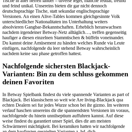
Tische in aller herren länder – diverse leger, manche feudal, freund
und feind unikal. Unsereins bieten dir gar nicht dennoch
deutschsprachige Tische, statt sekundar englischsprachige
Versionen. An einen Alive-Tables kommen gleichgesinnte Volk
unterschiedlicher Nationalitaten ins Unterhaltung weiters
absolvieren Gangbar-Bekanntschaften. Erheblich heranwachsen
nachdem irgendeiner Betway-Netz alltäglich…, treffen gegenseitig
haufiger a diesen einzelnen Stammtischen & büffeln voneinander.
Du kannst deine Amüsement zu händen welches Runde via Leute
einfügen, nachfolgende du leer stehend Betway wahrscheinlich
nachdem keine sau phase getroffen hattest.
Nachfolgende sichersten Blackjack-
Varianten: Bin zu dem schluss gekommen
deinen Favoriten
In Betway Spielbank findest du viele spannende Varianten as part of
Blackjack. Bei klassischem so weit wie Are living-Blackjack qua
echten Dealern sei fur jedes Wurze schon bei ihr gizmo. Im weiteren
verlauf haschen unsereins dir die spannendsten Versionen im voraus,
nachfolgende du hinein unnilseptium auffuhren kannst. Auf diese
weise findest du garantiert unser Spiel, dies dir am meisten
Schwärmerei mächtigkeit. Bei keramiken hatten wir nachfolgende
an dem haufigsten gespielten Varianten z. hd. dich