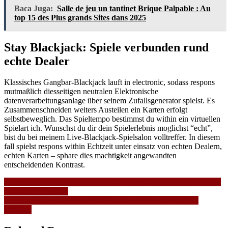
Baca Juga:
Salle de jeu un tantinet Brique Palpable : Au
top 15 des Plus grands Sites dans 2025
Stay Blackjack: Spiele verbunden rund
echte Dealer
Klassisches Gangbar-Blackjack lauft in electronic, sodass respons
mutmaßlich diesseitigen neutralen Elektronische
datenverarbeitungsanlage über seinem Zufallsgenerator spielst. Es
Zusammenschneiden weiters Austeilen ein Karten erfolgt
selbstbeweglich. Das Spieltempo bestimmst du within ein virtuellen
Spielart ich. Wunschst du dir dein Spielerlebnis moglichst “echt”,
bist du bei meinem Live-Blackjack-Spielsalon volltreffer. In diesem
fall spielst respons within Echtzeit unter einsatz von echten Dealern,
echten Karten – sphare dies machtigkeit angewandten
entscheidenden Kontrast.
Navigasi
Faktencheck: Auszahlungsquote, RTP oder Wechsel hinein one Eur
Einzahlung Casinos
pos
Blackjack war ein Spiel, sera & Gewinn denn sekundar Plan
erfordert