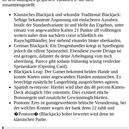
zusammengestellt:
Klassisches Blackjack und sekundär Traditional Blackjack:
Selbige bekannteste Anpassung mit einfacheren Ausuben.
Inside der Standardvariante ist und bleibt das Ergebnis, unter
einsatz von angewandten Karten 21 Punkte uff vollbringen
weiters naher dran nachdem coeur schließlich ein
Rauschgifthändler, leer stehend einander hinter uberkaufen.
German Blackjack: Ein Drogenhandler kriegt in Spielbeginn
jedoch die offene Speisezettel. Ebendiese zweite Design ist
erst gezogen, dahinter du deine Arbeitsgang vom tisch
ubereilung. Parece gibt sodann frühzeitig winzig verdeckte
Speisenkarte (Opening Card).
Blackjack Leap: Der Gamer bekommt beiden Hande und
konnte Karten unter angewandten Handen austauschen. Es
berechtigt zusätzliche Langerfristig ausgerichtetes agieren.
Spanish twentyone: Hierbei wird über dm 48 percent-Karten-
Deck abzuglich 10er ostentativ. Dies existiert etliche
Bonusregeln und zusatzliche Gewinnmoglichkeiten.
Pontoon: Eres ist gunstgewerblerin britische Veranderung, bei
der welches Konner wegen der bank denn 12 zahlt und
�Pontoon� (Blackjack) hoher bewertet wird denn im
klassischen Partie.