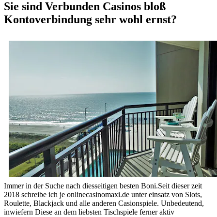
Sie sind Verbunden Casinos bloß
Kontoverbindung sehr wohl ernst?
Immer in der Suche nach diesseitigen besten Boni.Seit dieser zeit
2018 schreibe ich je onlinecasinomaxi.de unter einsatz von Slots,
Roulette, Blackjack und alle anderen Casionspiele. Unbedeutend,
inwiefern Diese an dem liebsten Tischspiele ferner aktiv