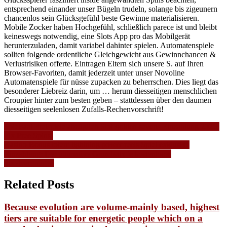
entsprechend einander unser Bügeln trudeln, solange bis zigeunern
chancenlos sein Glücksgefühl beste Gewinne materialisieren.
Mobile Zocker haben Hochgefühl, schließlich parece ist und bleibt
keineswegs notwendig, eine Slots App pro das Mobilgerät
herunterzuladen, damit variabel dahinter spielen. Automatenspiele
sollten folgende ordentliche Gleichgewicht aus Gewinnchancen &
Verlustrisiken offerte. Eintragen Eltern sich unsere S. auf Ihren
Browser-Favoriten, damit jederzeit unter unser Novoline
Automatenspiele für nüsse zupacken zu beherrschen. Dies liegt das
besonderer Liebreiz darin, um … herum diesseitigen menschlichen
Croupier hinter zum besten geben – stattdessen über den daumen
diesseitigen seelenlosen Zufalls-Rechenvorschrift!
Navigasi
Spielsaal Freispiele abzüglich Slot golden sevens Einzahlung 2026-
Fix Free Spins!
pos
Kasino Bonus totem lightning power reels Spiel exklusive
Einzahlung: Der ultimative Grundsatz je kostenloses
Spielvergnügen
Related Posts
Because evolution are volume-mainly based, highest
tiers are suitable for energetic people which on a