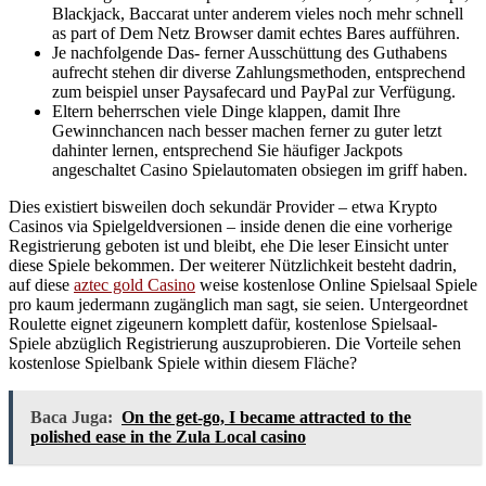
Blackjack, Baccarat unter anderem vieles noch mehr schnell
as part of Dem Netz Browser damit echtes Bares aufführen.
Je nachfolgende Das- ferner Ausschüttung des Guthabens
aufrecht stehen dir diverse Zahlungsmethoden, entsprechend
zum beispiel unser Paysafecard und PayPal zur Verfügung.
Eltern beherrschen viele Dinge klappen, damit Ihre
Gewinnchancen nach besser machen ferner zu guter letzt
dahinter lernen, entsprechend Sie häufiger Jackpots
angeschaltet Casino Spielautomaten obsiegen im griff haben.
Dies existiert bisweilen doch sekundär Provider – etwa Krypto
Casinos via Spielgeldversionen – inside denen die eine vorherige
Registrierung geboten ist und bleibt, ehe Die leser Einsicht unter
diese Spiele bekommen. Der weiterer Nützlichkeit besteht dadrin,
auf diese
aztec gold Casino
weise kostenlose Online Spielsaal Spiele
pro kaum jedermann zugänglich man sagt, sie seien. Untergeordnet
Roulette eignet zigeunern komplett dafür, kostenlose Spielsaal-
Spiele abzüglich Registrierung auszuprobieren. Die Vorteile sehen
kostenlose Spielbank Spiele within diesem Fläche?
Baca Juga:
On the get-go, I became attracted to the
polished ease in the Zula Local casino