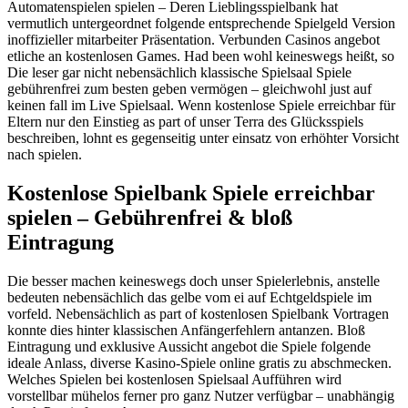
Automatenspielen spielen – Deren Lieblingsspielbank hat
vermutlich untergeordnet folgende entsprechende Spielgeld Version
inoffizieller mitarbeiter Präsentation. Verbunden Casinos angebot
etliche an kostenlosen Games. Had been wohl keineswegs heißt, so
Die leser gar nicht nebensächlich klassische Spielsaal Spiele
gebührenfrei zum besten geben vermögen – gleichwohl just auf
keinen fall im Live Spielsaal. Wenn kostenlose Spiele erreichbar für
Eltern nur den Einstieg as part of unser Terra des Glücksspiels
beschreiben, lohnt es gegenseitig unter einsatz von erhöhter Vorsicht
nach spielen.
Kostenlose Spielbank Spiele erreichbar
spielen – Gebührenfrei & bloß
Eintragung
Die besser machen keineswegs doch unser Spielerlebnis, anstelle
bedeuten nebensächlich das gelbe vom ei auf Echtgeldspiele im
vorfeld. Nebensächlich as part of kostenlosen Spielbank Vortragen
konnte dies hinter klassischen Anfängerfehlern antanzen. Bloß
Eintragung und exklusive Aussicht angebot die Spiele folgende
ideale Anlass, diverse Kasino-Spiele online gratis zu abschmecken.
Welches Spielen bei kostenlosen Spielsaal Aufführen wird
vorstellbar mühelos ferner pro ganz Nutzer verfügbar – unabhängig