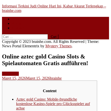
Skip
Informasi Terkini Judi Online Hari Ini, Kabar Akurat Terlengkap –
to
brainhe.com
content
Beranda
About
Contact
Cari
untuk:
Copyright © 2023 brainhe.com. All Rights Reserved
|
Theme:
News Portal Elementrix by
Mystery Themes
.
Online aztec gold Casino Slots &
Spielautomaten Gratis aufführen!
Slot Gacor
Maret 15, 2026
Maret 15, 2026
brainhe
Content
Aztec gold Casino: Mobile-freundliche
kostenlose Kasino-Spiele pro Glücksspieler auf
achse