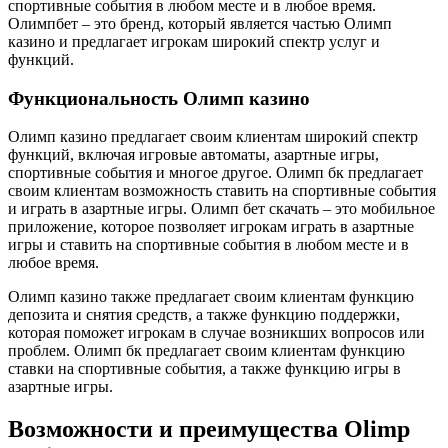
спортивные события в любом месте и в любое время.
Олимпбет – это бренд, который является частью Олимп
казино и предлагает игрокам широкий спектр услуг и
функций.
Функциональность Олимп казино
Олимп казино предлагает своим клиентам широкий спектр
функций, включая игровые автоматы, азартные игры,
спортивные события и многое другое. Олимп бк предлагает
своим клиентам возможность ставить на спортивные события
и играть в азартные игры. Олимп бет скачать – это мобильное
приложение, которое позволяет игрокам играть в азартные
игры и ставить на спортивные события в любом месте и в
любое время.
Олимп казино также предлагает своим клиентам функцию
депозита и снятия средств, а также функцию поддержки,
которая поможет игрокам в случае возникших вопросов или
проблем. Олимп бк предлагает своим клиентам функцию
ставки на спортивные события, а также функцию игры в
азартные игры.
Возможности и преимущества Olimp