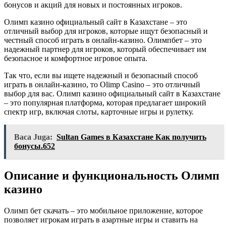
бонусов и акций для новых и постоянных игроков.
Олимп казино официальный сайт в Казахстане – это
отличный выбор для игроков, которые ищут безопасный и
честный способ играть в онлайн-казино. Олимпбет – это
надежный партнер для игроков, который обеспечивает им
безопасное и комфортное игровое опыта.
Так что, если вы ищете надежный и безопасный способ
играть в онлайн-казино, то Olimp Casino – это отличный
выбор для вас. Олимп казино официальный сайт в Казахстане
– это популярная платформа, которая предлагает широкий
спектр игр, включая слоты, карточные игры и рулетку.
Baca Juga:
Sultan Games в Казахстане Как получить
бонусы.652
Описание и функциональность Олимп
казино
Олимп бет скачать – это мобильное приложение, которое
позволяет игрокам играть в азартные игры и ставить на