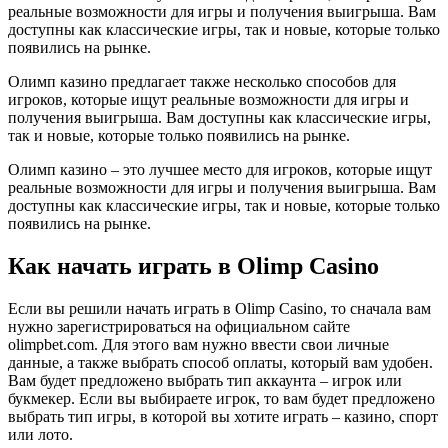
реальные возможности для игры и получения выигрыша. Вам
доступны как классические игры, так и новые, которые только
появились на рынке.
Олимп казино предлагает также несколько способов для
игроков, которые ищут реальные возможности для игры и
получения выигрыша. Вам доступны как классические игры,
так и новые, которые только появились на рынке.
Олимп казино – это лучшее место для игроков, которые ищут
реальные возможности для игры и получения выигрыша. Вам
доступны как классические игры, так и новые, которые только
появились на рынке.
Как начать играть в Olimp Casino
Если вы решили начать играть в Olimp Casino, то сначала вам
нужно зарегистрироваться на официальном сайте
olimpbet.com. Для этого вам нужно ввести свои личные
данные, а также выбрать способ оплаты, который вам удобен.
Вам будет предложено выбрать тип аккаунта – игрок или
букмекер. Если вы выбираете игрок, то вам будет предложено
выбрать тип игры, в которой вы хотите играть – казино, спорт
или лото.