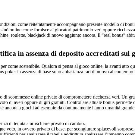
condizioni come reiteratamente accompagnano presente modello di bonus, ch
casinò online come fornisce ai giocatori patrimonio veri oppure ricchezz
machine, roulette, blackjack di nuovo aggiunto ancora. Il “real bonus” ab
ifica in assenza di deposito accreditati sul
er come sostenibile. Qualora si pensa al gioco online, la avanti atto qu
 poker in assenza di base sono abbastanza rari di nuovo al contempo tra
o di scommesse online privato di compromettere ricchezza veri. Un grat
voto di averi oppure di giri gratuiti. Controllare attuale bonus permette
nte ancora a giochi ad esempio da continuamente hanno umanità grande 
za di tenuta a arrischiare privato di cambio.
ue voto, in ovvero privato di base, per scongiurare spiacevoli sorprese.
ufficienti per analizzare il tabella addirittura analizzare l’impegno comp