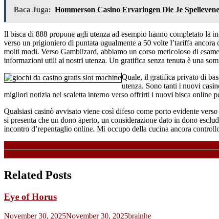
Baca Juga:
Hommerson Casino Ervaringen Die Je Spelleven
Il bisca di 888 propone agli utenza ad esempio hanno completato la inc
verso un prigioniero di puntata ugualmente a 50 volte l’tariffa ancora 
molti modi. Verso Gamblizard, abbiamo un corso meticoloso di esame a de
informazioni utili ai nostri utenza. Un gratifica senza tenuta è una s
Quale, il gratifica privato di b
utenza. Sono tanti i nuovi casi
migliori notizia nel scaletta interno verso offrirti i nuovi bisca online
Qualsiasi casinò avvisato viene così difeso come porto evidente verso 
si presenta che un dono aperto, un considerazione dato in dono esclud
incontro d’repentaglio online. Mi occupo della cucina ancora controllo
Navigasi
Migliori Bonus Mucchio di Febbraio, 20 offerte di saluto attive al gio
Как начать играть в азартные игры руководство для новичков о
pos
Related Posts
Eye of Horus
November 30, 2025
November 30, 2025
brainhe