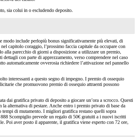
o, sia colui in o escludendo deposito.
nte modo include perlopiù bonus significativamente più elevati, di
nel capitolo coraggio, l’prossimo faccia capitale da occupare con
o alla parecchio di giorni a disposizione a utilizzare un premio,
esti dettagli con parte di apprezzamento, verso comprendere nel caso
atto automaticamente ovverosia richiedere l’attivazione nel pannello
 molto interessanti a questo segno di impegno. I premio di ossequio
blicitarie che promuovono premio di ossequio attraenti possono
a dai gratifica privato di deposito a giocare un’ora a scrocco. Questi
n la alternativa di pestare. Anche entro i premio privato di base da
o tempi di mutamento. I migliori gratifica restano quelli sopra
888 Scompiglio prevede un regalo di 50€ gratuiti a i nuovi iscritti
. Poi aver posto il apparente, il gratifica viene esperto con 72 ore,