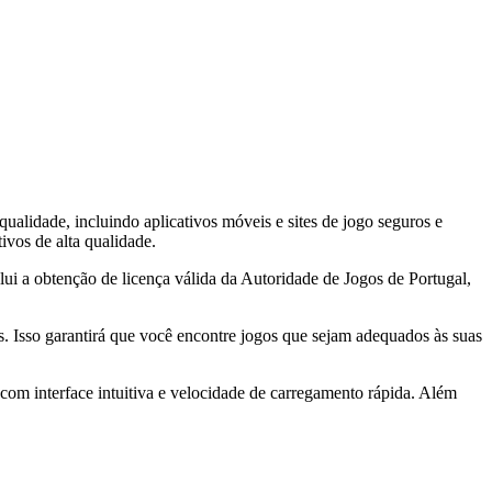
ualidade, incluindo aplicativos móveis e sites de jogo seguros e
ivos de alta qualidade.
clui a obtenção de licença válida da Autoridade de Jogos de Portugal,
s. Isso garantirá que você encontre jogos que sejam adequados às suas
, com interface intuitiva e velocidade de carregamento rápida. Além