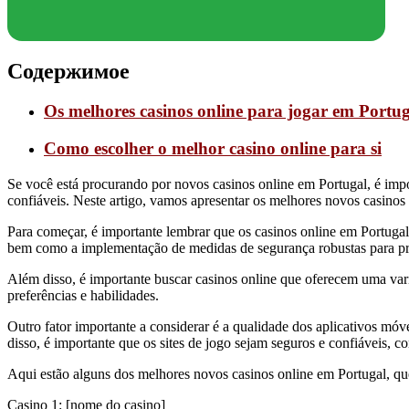
Содержимое
Os melhores casinos online para jogar em Portug
Como escolher o melhor casino online para si
Se você está procurando por novos casinos online em Portugal, é impo
confiáveis. Neste artigo, vamos apresentar os melhores novos casinos 
Para começar, é importante lembrar que os casinos online em Portugal 
bem como a implementação de medidas de segurança robustas para pro
Além disso, é importante buscar casinos online que oferecem uma vari
preferências e habilidades.
Outro fator importante a considerar é a qualidade dos aplicativos móve
disso, é importante que os sites de jogo sejam seguros e confiáveis, c
Aqui estão alguns dos melhores novos casinos online em Portugal, que
Casino 1: [nome do casino]