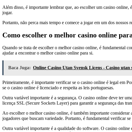
Além disso, é importante lembrar que, ao escolher um casino online, é
jogar.
Portanto, não perca mais tempo e comece a jogar em um dos nossos r
Como escolher o melhor casino online para
Quando se trata de escolher o melhor casino online, é fundamental con
ajudar a encontrar o melhor casino online para si.
Baca Juga:
Online Casino Utan Svensk Licens - Casino utan 
Primeiramente, é importante verificar se o casino online é legal em Po
se o casino online é licenciado e respeita as leis portuguesas.
Outra variável importante é a segurança. O casino online deve ter uma
licença SSL (Secure Sockets Layer) para garantir a segurança das tra
Ao escolher o melhor casino online, é também importante considerar 
jogadores que buscam variedade. Portanto, é fundamental verificar se o
Outra variável importante é a qualidade do software. O casino online 