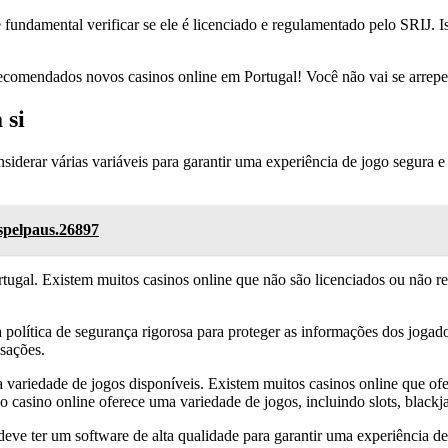
 fundamental verificar se ele é licenciado e regulamentado pelo SRIJ. I
ecomendados novos casinos online em Portugal! Você não vai se arrepe
 si
siderar várias variáveis para garantir uma experiência de jogo segura e
spelpaus.26897
rtugal. Existem muitos casinos online que não são licenciados ou não res
 política de segurança rigorosa para proteger as informações dos jogad
nsações.
a variedade de jogos disponíveis. Existem muitos casinos online que of
 casino online oferece uma variedade de jogos, incluindo slots, blackjac
deve ter um software de alta qualidade para garantir uma experiência d