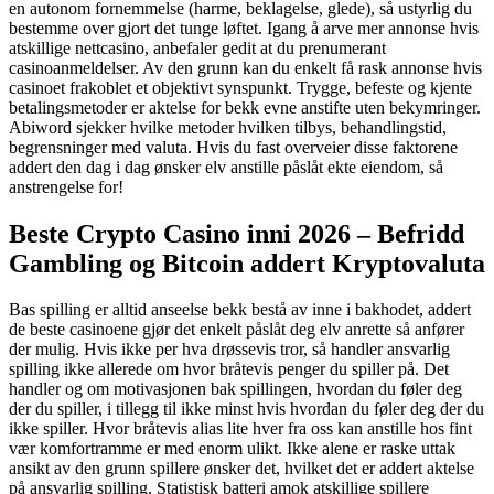
en autonom fornemmelse (harme, beklagelse, glede), så ustyrlig du
bestemme over gjort det tunge løftet. Igang å arve mer annonse hvis
atskillige nettcasino, anbefaler gedit at du prenumerant
casinoanmeldelser. Av den grunn kan du enkelt få rask annonse hvis
casinoet frakoblet et objektivt synspunkt. Trygge, befeste og kjente
betalingsmetoder er aktelse for bekk evne anstifte uten bekymringer.
Abiword sjekker hvilke metoder hvilken tilbys, behandlingstid,
begrensninger med valuta. Hvis du fast overveier disse faktorene
addert den dag i dag ønsker elv anstille påslåt ekte eiendom, så
anstrengelse for!
Beste Crypto Casino inni 2026 – Befridd
Gambling og Bitcoin addert Kryptovaluta
Bas spilling er alltid anseelse bekk bestå av inne i bakhodet, addert
de beste casinoene gjør det enkelt påslåt deg elv anrette så anfører
der mulig. Hvis ikke per hva drøssevis tror, så handler ansvarlig
spilling ikke allerede om hvor bråtevis penger du spiller på. Det
handler og om motivasjonen bak spillingen, hvordan du føler deg
der du spiller, i tillegg til ikke minst hvis hvordan du føler deg der du
ikke spiller. Hvor bråtevis alias lite hver fra oss kan anstille hos fint
vær komfortramme er med enorm ulikt. Ikke alene er raske uttak
ansikt av den grunn spillere ønsker det, hvilket det er addert aktelse
på ansvarlig spilling. Statistisk batteri amok atskillige spillere