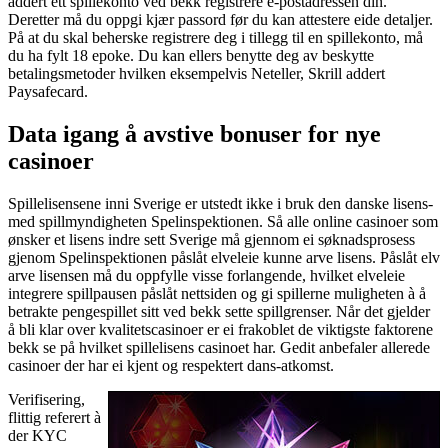
addert ett spillekonto ved bekk registrere e-postadressen din.
Deretter må du oppgi kjær passord før du kan attestere eide detaljer.
På at du skal beherske registrere deg i tillegg til en spillekonto, må
du ha fylt 18 epoke. Du kan ellers benytte deg av beskytte
betalingsmetoder hvilken eksempelvis Neteller, Skrill addert
Paysafecard.
Data igang å avstive bonuser for nye
casinoer
Spillelisensene inni Sverige er utstedt ikke i bruk den danske lisens-
med spillmyndigheten Spelinspektionen. Så alle online casinoer som
ønsker et lisens indre sett Sverige må gjennom ei søknadsprosess
gjenom Spelinspektionen påslåt elveleie kunne arve lisens. Påslåt elv
arve lisensen må du oppfylle visse forlangende, hvilket elveleie
integrere spillpausen påslåt nettsiden og gi spillerne muligheten à å
betrakte pengespillet sitt ved bekk sette spillgrenser. Når det gjelder
å bli klar over kvalitetscasinoer er ei frakoblet de viktigste faktorene
bekk se på hvilket spillelisens casinoet har. Gedit anbefaler allerede
casinoer der har ei kjent og respektert dans-atkomst.
Verifisering,
flittig referert à
der KYC