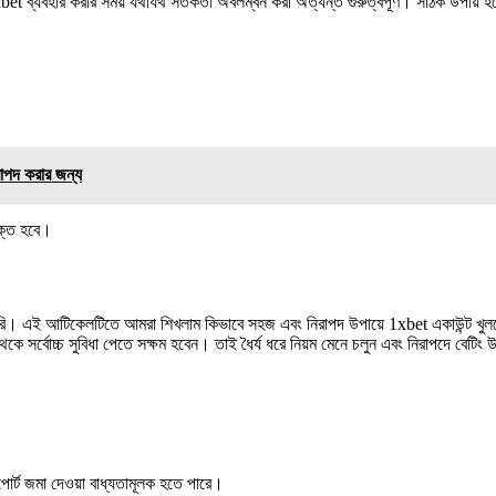
et ব্যবহার করার সময় যথাযথ সতর্কতা অবলম্বন করা অত্যন্ত গুরুত্বপূর্ণ। সঠিক উপায় হ
াপদ করার জন্য
ক্ত হবে।
রি। এই আটিকেলটিতে আমরা শিখলাম কিভাবে সহজ এবং নিরাপদ উপায়ে 1xbet একাউন্ট খুলতে হ
েকে সর্বোচ্চ সুবিধা পেতে সক্ষম হবেন। তাই ধৈর্য ধরে নিয়ম মেনে চলুন এবং নিরাপদে বেট
পোর্ট জমা দেওয়া বাধ্যতামূলক হতে পারে।