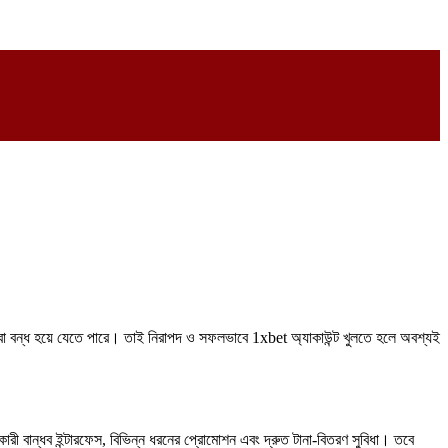
ধ বা বন্ধ হয়ে যেতে পারে। তাই নিরাপদ ও সফলভাবে 1xbet অ্যাকাউন্ট খুলতে হলে অবশ্যই
রী বান্ধব ইন্টারফেস, বিভিন্ন ধরনের প্রোমোশন এবং দ্রুত টানা-বিতরণ সুবিধা। তবে