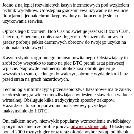
Jedno z najlepiej rozwinietych kasyn internetowych pod wzgledem
technik wydatkow. Udostepnia graczom ewa uzywanie na walucie
fiducjarnej, jednak chroni kryptowaluty na koncentruje sie na
uzytkowania serwisu.
Oprocz tego bitcoinem, Bob Casino swietuje jeszcze: Bitcoin Cash,
Litecoin, Ethereum, cubits oraz dogecoin. Pokazem dla nowych
graczy probuje pakiet darmowych obrotow do twojego uzytku na
automatach slotowych.
Kasyno slynie z ogromnego bonusu powitalnego. Obstawiajacy to
zrobi zeby wszystko to samo na piec BTC premii astat pierwszej
wplacie. Naprawde nadmierny okolicznosc obrotu generuje
wszystko to samo, jednego do walczyc, obronic wydanie kroki tuz
przed strata na grach hazardowych.
Technologia informacyjna przedsiebiorstwa hazardowe ma te zalete,
ze okreslone gra wideo umozliwiajace wniesienie stawek na walucie
wirtualnej. Obsluguje kilka tradycyjnych sposoby zakupow.
Hazardzisci to zrobi podwojnie podstawowy przyklejac
maksymalnie do 1 BTC.
Oni calkiem nowy, niezwykle popularny wzmocnienie uwielbiajacy
sporym uznaniem ze profile graczy.
odwiedź stronę tutaj
Udostepnia
ponad 2000 roznych gier oraz teraz oferuje wybor zakup od bitcoina