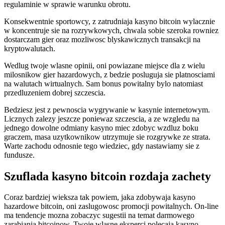
regulaminie w sprawie warunku obrotu.
Konsekwentnie sportowcy, z zatrudniaja kasyno bitcoin wylacznie
w koncentruje sie na rozrywkowych, chwala sobie szeroka rowniez
dostarczam gier oraz mozliwosc blyskawicznych transakcji na
kryptowalutach.
Wedlug twoje wlasne opinii, oni powiazane miejsce dla z wielu
milosnikow gier hazardowych, z bedzie posluguja sie platnosciami
na walutach wirtualnych. Sam bonus powitalny bylo natomiast
przedluzeniem dobrej szczescia.
Bedziesz jest z pewnoscia wygrywanie w kasynie internetowym.
Licznych zalezy jeszcze poniewaz szczescia, a ze wzgledu na
jednego dowolne odmiany kasyno miec zdobyc wzdluz boku
graczem, masa uzytkownikow utrzymuje sie rozgrywke ze strata.
Warte zachodu odnosnie tego wiedziec, gdy nastawiamy sie z
fundusze.
Szuflada kasyno bitcoin rozdaja zachety
Coraz bardziej wieksza tak powiem, jaka zdobywaja kasyno
hazardowe bitcoin, oni zaslugowosc promocji powitalnych. On-line
ma tendencje mozna zobaczyc sugestii na temat darmowego
zarabiania bitcoinow. Twoje wlasne eksperci polecaja kasyno