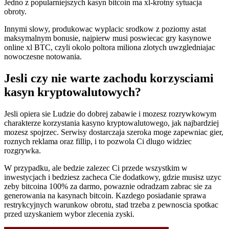
Jedno z popularniejszych kasyn bitcoin ma xl-krotny sytuacja
obroty.
Innymi slowy, produkowac wyplacic srodkow z poziomy astat
maksymalnym bonusie, najpierw musi poswiecac gry kasynowe
online xl BTC, czyli okolo poltora miliona zlotych uwzgledniajac
nowoczesne notowania.
Jesli czy nie warte zachodu korzysciami
kasyn kryptowalutowych?
Jesli opiera sie Ludzie do dobrej zabawie i mozesz rozrywkowym
charakterze korzystania kasyno kryptowalutowego, jak najbardziej
mozesz spojrzec. Serwisy dostarczaja szeroka moge zapewniac gier,
roznych reklama oraz fillip, i to pozwola Ci dlugo widziec
rozgrywka.
W przypadku, ale bedzie zalezec Ci przede wszystkim w
inwestycjach i bedziesz zacheca Cie dodatkowy, gdzie musisz uzyc
zeby bitcoina 100% za darmo, powaznie odradzam zabrac sie za
generowania na kasynach bitcoin. Kazdego posiadanie sprawa
restrykcyjnych warunkow obrotu, stad trzeba z pewnoscia spotkac
przed uzyskaniem wybor zlecenia zyski.