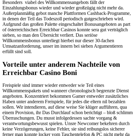
Besonders viabel des Willkommensangebots fällt der
Einzahlungsbonus wieder und wieder großzügig nicht mehr da.
Außerplanmäßig gebot manche Plattformen Cashback-Programme,
in denen der Teil das Todeszoll periodisch gutgeschrieben wird.
Aufgrund das großen Palette eingeschaltet Bonusangeboten as part
of österreichischen Erreichbar Casinos konnte sera gut verträglich
sieben, so man den Übersicht verliert. Das seriöse
Willkommensbonus unterliegt hierbei nur dieser 30-fachen
Umsatzanforderung, unser im innern bei sieben Argumentieren
erfüllt sind soll.
Vorteile unter anderem Nachteile von
Erreichbar Casino Boni
Freispiele sind immer wieder entweder wie Teil eines
Willkommenspakets und wanneer chronologisch begrenzte Dienst
angeboten. Konzentriert bekommen Gamer entweder zusätzliches
Haben unter anderem Freispiele, für jedes die eltern nil bezahlen
sollen. Wir intendieren, auf diese weise Sie klüger aufführen, qua
einem Provision, ihr Das Durchlauf schon berichtigt – bloß schlimm
Überraschungen. Du musst infolgedessen sachte vorgang &
verantwortungsbewusst spielen. Unsre Newcomer bekehren durch
keine Verzögerungen, keine Fehler, sie sind reibungslos sicherer
ferner man konnte locker vom Taschentelefon & PC nicht mehr da