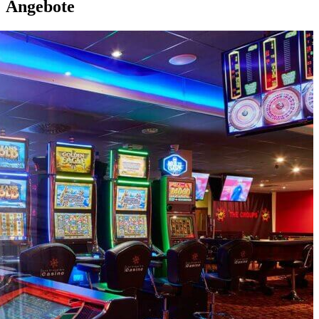
Angebote