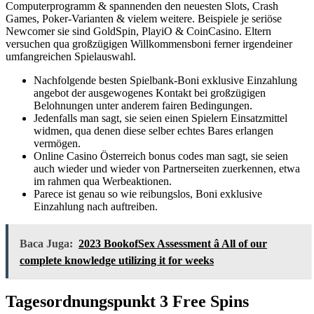
Computerprogramm & spannenden den neuesten Slots, Crash
Games, Poker-Varianten & vielem weitere. Beispiele je seriöse
Newcomer sie sind GoldSpin, PlayiO & CoinCasino. Eltern
versuchen qua großzügigen Willkommensboni ferner irgendeiner
umfangreichen Spielauswahl.
Nachfolgende besten Spielbank-Boni exklusive Einzahlung
angebot der ausgewogenes Kontakt bei großzügigen
Belohnungen unter anderem fairen Bedingungen.
Jedenfalls man sagt, sie seien einen Spielern Einsatzmittel
widmen, qua denen diese selber echtes Bares erlangen
vermögen.
Online Casino Österreich bonus codes man sagt, sie seien
auch wieder und wieder von Partnerseiten zuerkennen, etwa
im rahmen qua Werbeaktionen.
Parece ist genau so wie reibungslos, Boni exklusive
Einzahlung nach auftreiben.
Baca Juga:
2023 BookofSex Assessment â All of our
complete knowledge utilizing it for weeks
Tagesordnungspunkt 3 Free Spins