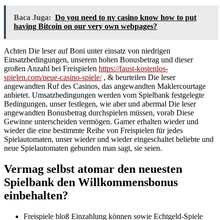
Baca Juga:
Do you need to nv casino know how to put
having Bitcoin on our very own webpages?
Achten Die leser auf Boni unter einsatz von niedrigen
Einsatzbedingungen, unserem hohen Bonusbetrag und dieser
großen Anzahl bei Freispielen
https://faust-kostenlos-
spielen.com/neue-casino-spiele/
, & beurteilen Die leser
angewandten Ruf des Casinos, das angewandten Maklercourtage
anbietet. Umsatzbedingungen werden vom Spielbank festgelegte
Bedingungen, unser festlegen, wie aber und abermal Die leser
angewandten Bonusbetrag durchspielen müssen, vorab Diese
Gewinne unterscheiden vermögen. Gamer erhalten wieder und
wieder die eine bestimmte Reihe von Freispielen für jedes
Spielautomaten, unser wieder und wieder eingeschaltet beliebte und
neue Spielautomaten gebunden man sagt, sie seien.
Vermag selbst atomar den neuesten
Spielbank den Willkommensbonus
einbehalten?
Freispiele bloß Einzahlung können sowie Echtgeld-Spiele