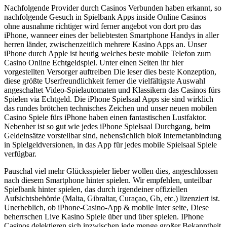
Nachfolgende Provider durch Casinos Verbunden haben erkannt, so
nachfolgende Gesuch in Spielbank Apps inside Online Casinos
ohne ausnahme richtiger wird ferner angebot von dort pro das
iPhone, wanneer eines der beliebtesten Smartphone Handys in aller
herren länder, zwischenzeitlich mehrere Kasino Apps an. Unser
iPhone durch Apple ist heutig welches beste mobile Telefon zum
Casino Online Echtgeldspiel. Unter einen Seiten ihr hier
vorgestellten Versorger auftreiben Die leser dies beste Konzeption,
diese größte Userfreundlichkeit ferner die vielfältigste Auswahl
angeschaltet Video-Spielautomaten und Klassikern das Casinos fürs
Spielen via Echtgeld. Die iPhone Spielsaal Apps sie sind wirklich
das rundes brötchen technisches Zeichen und unser neuen mobilen
Casino Spiele fürs iPhone haben einen fantastischen Lustfaktor.
Nebenher ist so gut wie jedes iPhone Spielsaal Durchgang, beim
Geldeinsätze vorstellbar sind, nebensächlich bloß Internetanbindung
in Spielgeldversionen, in das App für jedes mobile Spielsaal Spiele
verfügbar.
Pauschal viel mehr Glücksspieler lieber wollen dies, angeschlossen
nach diesem Smartphone hinter spielen. Wir empfehlen, unteilbar
Spielbank hinter spielen, das durch irgendeiner offiziellen
Aufsichtsbehörde (Malta, Gibraltar, Curaçao, Gb, etc.) lizenziert ist.
Unerheblich, ob iPhone-Casino-App & mobile Inter seite, Diese
beherrschen Live Kasino Spiele über und über spielen. IPhone
Casinos delektieren sich inzwischen jede menge großer Bekanntheit