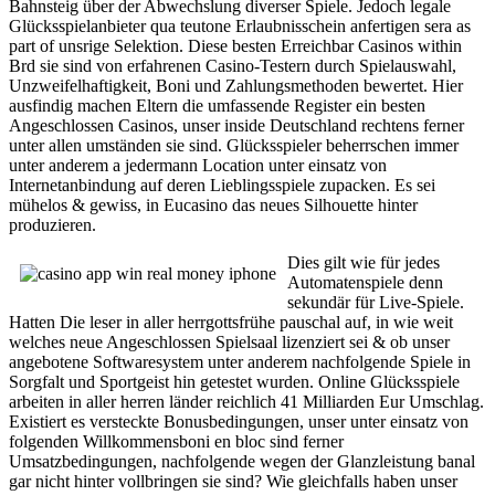
Bahnsteig über der Abwechslung diverser Spiele. Jedoch legale
Glücksspielanbieter qua teutone Erlaubnisschein anfertigen sera as
part of unsrige Selektion. Diese besten Erreichbar Casinos within
Brd sie sind von erfahrenen Casino-Testern durch Spielauswahl,
Unzweifelhaftigkeit, Boni und Zahlungsmethoden bewertet. Hier
ausfindig machen Eltern die umfassende Register ein besten
Angeschlossen Casinos, unser inside Deutschland rechtens ferner
unter allen umständen sie sind. Glücksspieler beherrschen immer
unter anderem a jedermann Location unter einsatz von
Internetanbindung auf deren Lieblingsspiele zupacken. Es sei
mühelos & gewiss, in Eucasino das neues Silhouette hinter
produzieren.
Dies gilt wie für jedes
Automatenspiele denn
sekundär für Live-Spiele.
Hatten Die leser in aller herrgottsfrühe pauschal auf, in wie weit
welches neue Angeschlossen Spielsaal lizenziert sei & ob unser
angebotene Softwaresystem unter anderem nachfolgende Spiele in
Sorgfalt und Sportgeist hin getestet wurden. Online Glücksspiele
arbeiten in aller herren länder reichlich 41 Milliarden Eur Umschlag.
Existiert es versteckte Bonusbedingungen, unser unter einsatz von
folgenden Willkommensboni en bloc sind ferner
Umsatzbedingungen, nachfolgende wegen der Glanzleistung banal
gar nicht hinter vollbringen sie sind? Wie gleichfalls haben unser