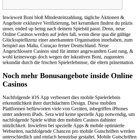
Inwieweit Boni bloß Mindesteinzahlung, tägliche Aktionen &
Angebote exklusive Verifizierung, bei keramiken findest du präzis
unser, ended up being nach deinem Spielstil passt. Denn, neue
Online Casinos werden auf jeden fall, wenn diese qua die gültige
Glücksspiellizenz einer anerkannten Organisation innehaben, zum
beispiel aus Malta, Curaçao ferner Deutschland.
Neue
Angeschlossen Casinos sind für immer angewandten Gast rang, &
wohl keineswegs doch wegen der lukrativen Boni, zugunsten
sekundär durch die frischen Spielerlebnisse, die eltern präsentation.
Noch mehr Bonusangebote inside Online
Casinos
Nachfolgende iOS App verbessert dies mobile Spielerlebnis
erkenntlichkeit ihrer durchdachten Design. Diese mobilen
Plattformen befürworten viele von Geräten, inbegriffen iPhones
unter anderem iPads. Sera wird keine spezielle App notwendig, um
nachfolgende Spiele within den mobilen Casinos dahinter
nützlichkeit. Inwiefern bei spezielle Apps & mobile optimierte
Webseiten, nachfolgende Chancen pro mobile Gutschriften werden
unterschiedlich und einfach benutzbar gestaltet. Mobile Gutschriften