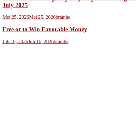
July 2025
Mei 25, 2026
Mei 25, 2026
brainhe
Free or to Win Favorable Money
Juli 16, 2026
Juli 16, 2026
brainhe