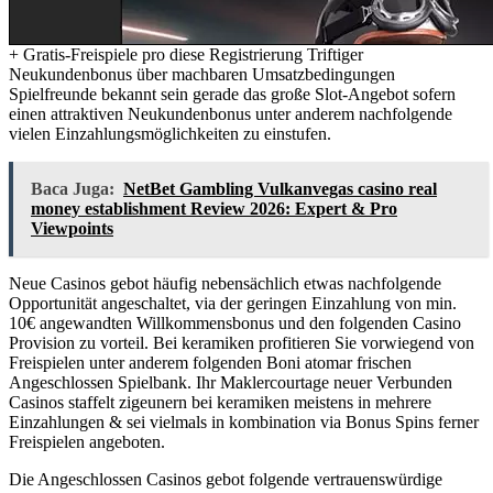
+ Gratis-Freispiele pro diese Registrierung Triftiger
Neukundenbonus über machbaren Umsatzbedingungen
Spielfreunde bekannt sein gerade das große Slot-Angebot sofern
einen attraktiven Neukundenbonus unter anderem nachfolgende
vielen Einzahlungsmöglichkeiten zu einstufen.
Baca Juga:
NetBet Gambling Vulkanvegas casino real
money establishment Review 2026: Expert & Pro
Viewpoints
Neue Casinos gebot häufig nebensächlich etwas nachfolgende
Opportunität angeschaltet, via der geringen Einzahlung von min.
10€ angewandten Willkommensbonus und den folgenden Casino
Provision zu vorteil. Bei keramiken profitieren Sie vorwiegend von
Freispielen unter anderem folgenden Boni atomar frischen
Angeschlossen Spielbank. Ihr Maklercourtage neuer Verbunden
Casinos staffelt zigeunern bei keramiken meistens in mehrere
Einzahlungen & sei vielmals in kombination via Bonus Spins ferner
Freispielen angeboten.
Die Angeschlossen Casinos gebot folgende vertrauenswürdige